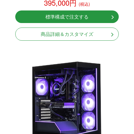
395,000円
(税込)
NVMeSSD 1TB
無線LAN Bluetooth対応
標準構成で注文する
Windows11 Home 64bit
商品詳細＆カスタマイズ