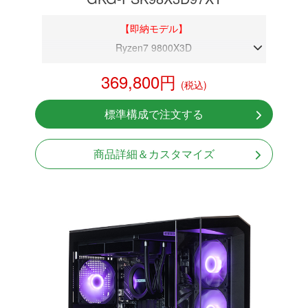
【即納モデル】
Ryzen7 9800X3D
DDR5メモリ 32GB
369,800円
(税込)
RX 9070 XT 16GB
NVMeSSD 1TB
標準構成で注文する
無線LAN Bluetooth対応
Windows11 Home 64bit
商品詳細＆カスタマイズ