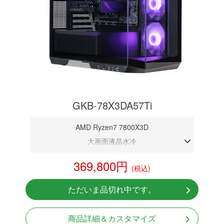
GKB-78X3DA57Ti
AMD Ryzen7 7800X3D
大画面液晶水冷
DDR5メモリ 32GB
369,800円
(税込)
RTX 5070Ti 16GB
NVMeSSD 1TB
ただいま品切れ中です。
Windows11 Home 64bit
商品詳細＆カスタマイズ