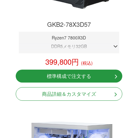
GKB2-78X3D57
Ryzen7 7800X3D
DDR5メモリ32GB
RTX 5070 12GB
399,800円
(税込)
NVMeSSD 1TB
無線LAN Bluetooth対応
標準構成で注文する
Windows11 Home 64bit
LCDスクリーン搭載
商品詳細＆カスタマイズ