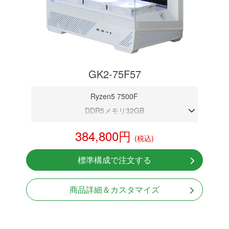
GK2-75F57
Ryzen5 7500F
DDR5メモリ32GB
RTX 5070 12GB
384,800円
(税込)
NVMeSSD 1TB
無線LAN Bluetooth対応
標準構成で注文する
Windows11 Home 64bit
LCDスクリーン搭載
商品詳細＆カスタマイズ