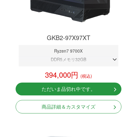
GKB2-97X97XT
Ryzen7 9700X
DDR5メモリ32GB
RX 9070XT 16GB
394,000円
(税込)
NVMeSSD 1TB
無線LAN Bluetooth対応
ただいま品切れ中です。
Windows11 Home 64bit
LCDスクリーン搭載
商品詳細＆カスタマイズ