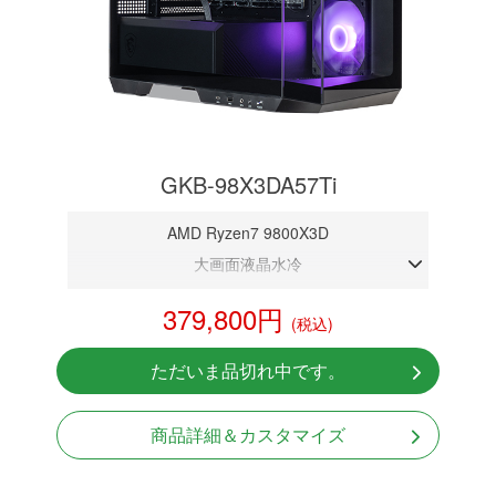
GKB-98X3DA57Ti
AMD Ryzen7 9800X3D
大画面液晶水冷
DDR5メモリ 32GB
379,800円
(税込)
RTX 5070Ti 16GB
NVMeSSD 1TB
ただいま品切れ中です。
Windows11 Home 64bit
商品詳細＆カスタマイズ