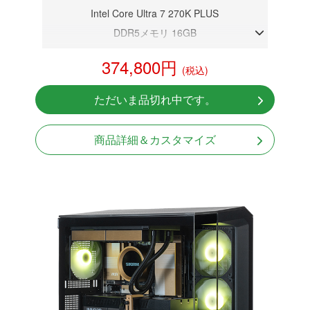
Intel Core Ultra 7 270K PLUS
DDR5メモリ 16GB
RTX 5070Ti 16GB
374,800円
(税込)
NVMeSSD 1TB
無線LAN/Bluetooth対応
ただいま品切れ中です。
Windows11 Home 64bit
商品詳細＆カスタマイズ