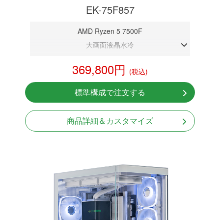
EK-75F857
AMD Ryzen 5 7500F
大画面液晶水冷
DDR5メモリ 32GB
369,800円
(税込)
RTX 5070 12GB
NVMeSSD 1TB
標準構成で注文する
無線LAN Bluetooth対応
Windows11 Home 64bit
商品詳細＆カスタマイズ