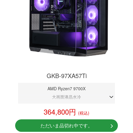
GKB-97XA57Ti
AMD Ryzen7 9700X
大画面液晶水冷
DDR5メモリ 32GB
364,800円
(税込)
RTX 5070Ti 16GB
NVMeSSD 1TB
ただいま品切れ中です。
Windows11 Home 64bit