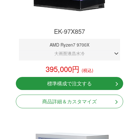
EK-97X857
AMD Ryzen7 9700X
大画面液晶水冷
DDR5メモリ 32GB
395,000円
(税込)
RTX 5070 12GB
NVMeSSD 1TB
標準構成で注文する
無線LAN Bluetooth対応
Windows11 Home 64bit
商品詳細＆カスタマイズ