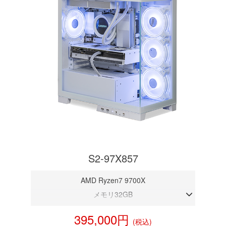
S2-97X857
AMD Ryzen7 9700X
メモリ32GB
RTX 5070 12GB
395,000円
(税込)
NVMeSSD 1TB