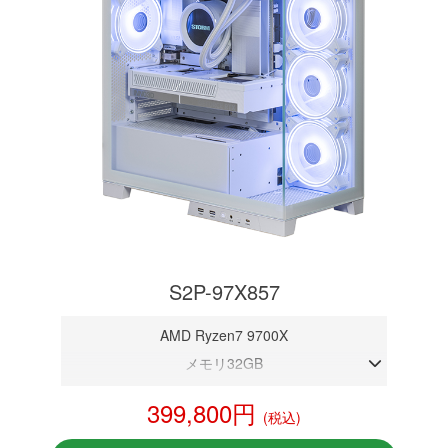
S2P-97X857
AMD Ryzen7 9700X
メモリ32GB
RTX 5070 12GB
399,800円
(税込)
NVMeSSD 1TB
無線LAN Bluetooth対応