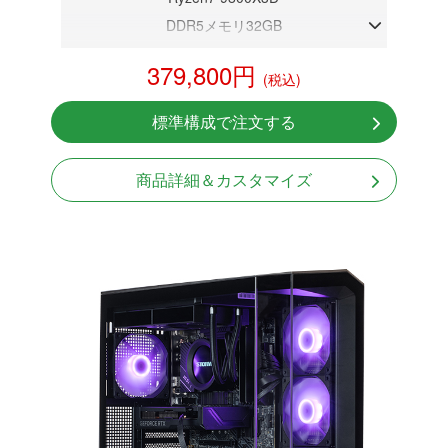
DDR5メモリ32GB
RTX 5060Ti 8GB
379,800円
(税込)
NVMeSSD 1TB
無線LAN Bluetooth対応
標準構成で注文する
Windows11 Home 64bit
LCDスクリーン搭載
商品詳細＆カスタマイズ