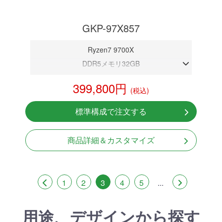
GKP-97X857
Ryzen7 9700X
DDR5メモリ32GB
RTX 5070 12GB
399,800円
(税込)
NVMeSSD 1TB
無線LAN Bluetooth対応
標準構成で注文する
Windows11 Home 64bit
商品詳細＆カスタマイズ
1
2
3
4
5
...
用途、デザインから探す