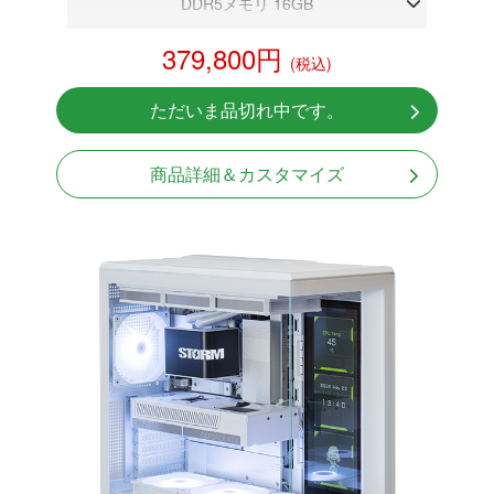
DDR5メモリ 16GB
RTX 5070Ti 16GB
379,800円
(税込)
NVMeSSD 1TB
無線LAN Bluetooth対応
ただいま品切れ中です。
Windows11 Home 64bit
商品詳細＆カスタマイズ