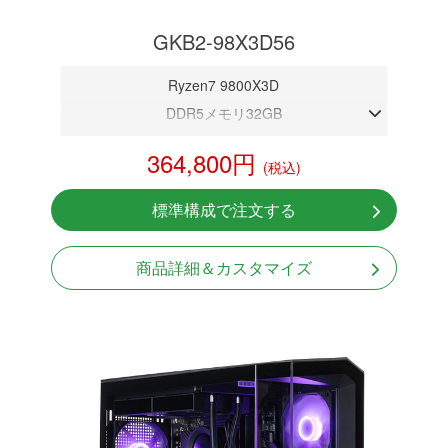
GKB2-98X3D56
Ryzen7 9800X3D
DDR5メモリ32GB
RTX 5060 8GB
364,800円
(税込)
NVMeSSD 1TB
無線LAN Bluetooth対応
標準構成で注文する
Windows11 Home 64bit
LCDスクリーン搭載
商品詳細＆カスタマイズ