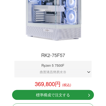
RK2-75F57
Ryzen 5 7500F
曲面液晶簡易水冷
DDR5メモリ 32GB
369,800円
(税込)
RTX 5070 12GB
NVMeSSD 1TB
標準構成で注文する
無線LAN Bluetooth対応
Windows11 Home 64bit