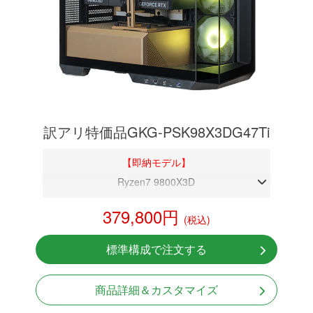
訳アリ特価品GKG-PSK98X3DG47Ti
【即納モデル】
Ryzen7 9800X3D
DDR5メモリ 32GB
379,800円
(税込)
RTX 4070Ti 16GB(整備済み品)
NVMeSSD 1TB
標準構成で注文する
無線LAN Bluetooth対応
Windows11 Home 64bit
商品詳細＆カスタマイズ