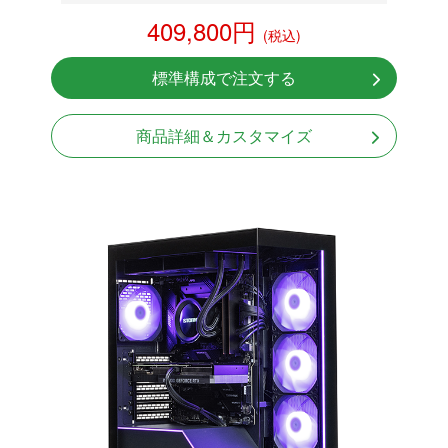
RX 9070 XT 16GB
409,800円
(税込)
NVMeSSD 1TB
無線LAN Bluetooth対応
標準構成で注文する
Windows11 Home 64bit
商品詳細＆カスタマイズ