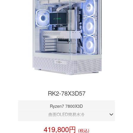
RK2-78X3D57
Ryzen7 7800X3D
曲面OLED簡易水冷
DDR5メモリ 32GB
419,800円
(税込)
RTX 5070 12GB