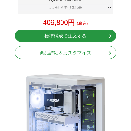
DDR5メモリ32GB
RTX 5070 12GB
409,800円
(税込)
NVMeSSD 1TB
無線LAN Bluetooth対応
標準構成で注文する
Windows11 Home 64bit
LCDスクリーン搭載
商品詳細＆カスタマイズ