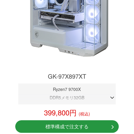
GK-97X897XT
Ryzen7 9700X
DDR5メモリ32GB
RX 9070 XT 16GB
399,800円
(税込)
NVMeSSD 1TB
無線LAN Bluetooth対応
標準構成で注文する
Windows11 Home 64bit