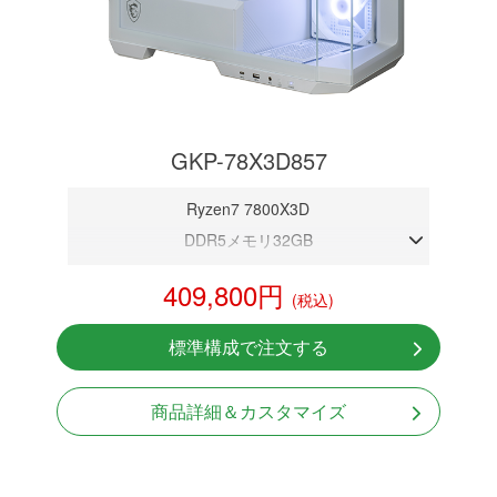
GKP-78X3D857
Ryzen7 7800X3D
DDR5メモリ32GB
RTX 5070 12GB
409,800円
(税込)
NVMeSSD 1TB
無線LAN Bluetooth対応
標準構成で注文する
Windows11 Home 64bit
商品詳細＆カスタマイズ