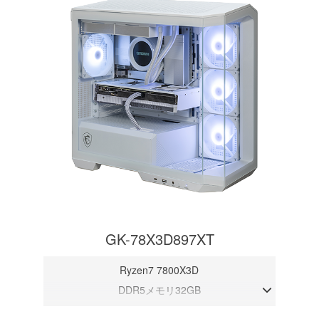
GK-78X3D897XT
Ryzen7 7800X3D
DDR5メモリ32GB
RX 9070XT 16GB