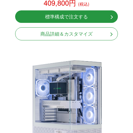
409,800円
(税込)
NVMeSSD 1TB
無線LAN Bluetooth対応
標準構成で注文する
Windows11 Home 64bit
商品詳細＆カスタマイズ