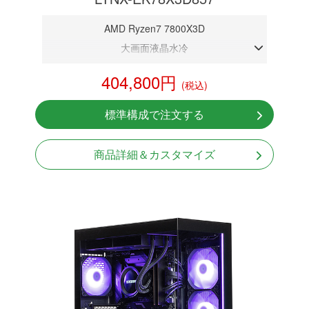
AMD Ryzen7 7800X3D
大画面液晶水冷
DDR5メモリ 32GB
404,800円
(税込)
RTX 5070 12GB
NVMeSSD 1TB
標準構成で注文する
無線LAN Bluetooth対応
Windows11 Home 64bit
商品詳細＆カスタマイズ