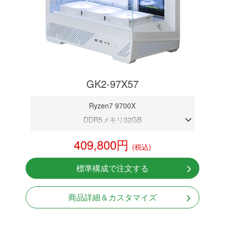
GK2-97X57
Ryzen7 9700X
DDR5メモリ32GB
RTX 5070 12GB
409,800円
(税込)
NVMeSSD 1TB
無線LAN Bluetooth対応
標準構成で注文する
Windows11 Home 64bit
LCDスクリーン搭載
商品詳細＆カスタマイズ