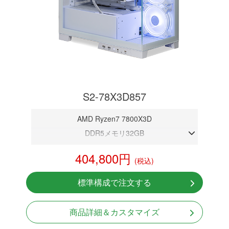
S2-78X3D857
AMD Ryzen7 7800X3D
DDR5メモリ32GB
RTX 5070 12GB
404,800円
(税込)
NVMeSSD 1TB
無線LAN Bluetooth対応
標準構成で注文する
Windows11 Home 64bit
商品詳細＆カスタマイズ