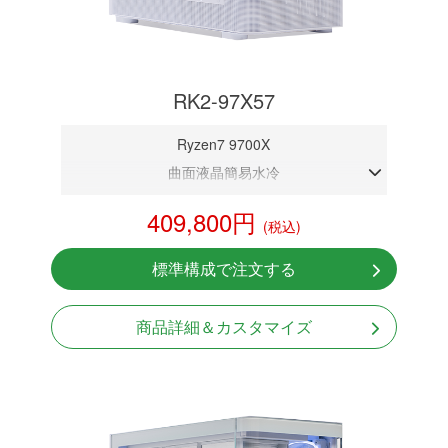
RK2-97X57
Ryzen7 9700X
曲面液晶簡易水冷
DDR5メモリ 32GB
409,800円
(税込)
RTX 5070 12GB
NVMeSSD 1TB
標準構成で注文する
無線LAN Bluetooth対応
Windows11 Home 64bit
商品詳細＆カスタマイズ