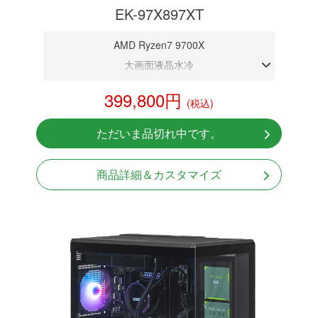
EK-97X897XT
AMD Ryzen7 9700X
大画面液晶水冷
DDR5メモリ 32GB
399,800円
(税込)
RX9070XT 16GB
NVMeSSD 1TB
ただいま品切れ中です。
無線LAN Bluetooth対応
Windows11 Home 64bit
商品詳細＆カスタマイズ