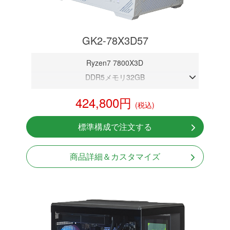
GK2-78X3D57
Ryzen7 7800X3D
DDR5メモリ32GB
RTX 5070 12GB
424,800円
(税込)
NVMeSSD 1TB
無線LAN Bluetooth対応
標準構成で注文する
Windows11 Home 64bit
LCDスクリーン搭載
商品詳細＆カスタマイズ