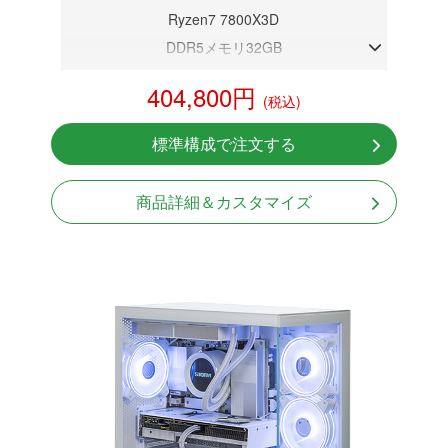
Ryzen7 7800X3D
DDR5メモリ32GB
RTX 5070 12GB
404,800円
(税込)
NVMeSSD 1TB
無線LAN Bluetooth対応
標準構成で注文する
Windows11 Home 64bit
商品詳細＆カスタマイズ