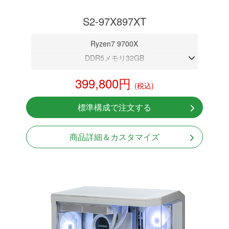
S2-97X897XT
Ryzen7 9700X
DDR5メモリ32GB
RX 9070 XT 16GB
399,800円
(税込)
NVMeSSD 1TB
無線LAN Bluetooth対応
標準構成で注文する
Windows11 Home 64bit
商品詳細＆カスタマイズ