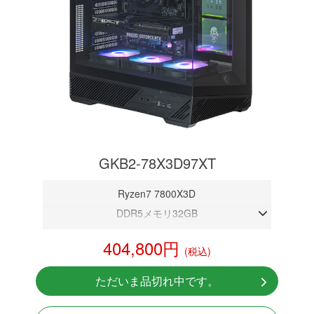
GKB2-78X3D97XT
Ryzen7 7800X3D
DDR5メモリ32GB
RX 9070XT 16GB
404,800円
(税込)
NVMeSSD 1TB
無線LAN Bluetooth対応
ただいま品切れ中です。
Windows11 Home 64bit
LCDスクリーン搭載