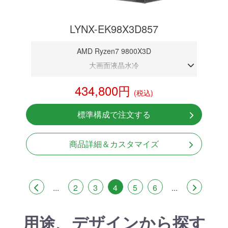
LYNX-EK98X3D857
AMD Ryzen7 9800X3D
大画面液晶水冷
DDR5メモリ 32GB
434,800円
(税込)
RTX 5070 12GB
NVMeSSD 1TB
標準構成で注文する
無線LAN Bluetooth対応
Windows11 Home 64bit
商品詳細＆カスタマイズ
...
2
3
4
5
6
...
用途、デザインから探す