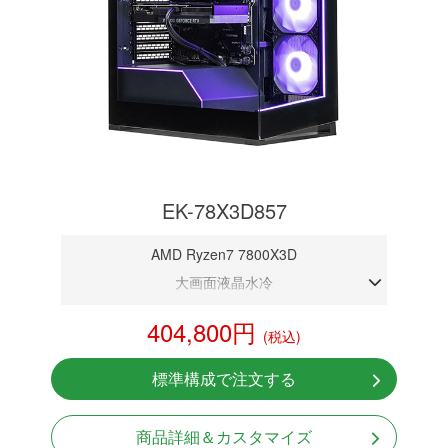
EK-78X3D857
AMD Ryzen7 7800X3D
大画面液晶水冷
DDR5メモリ 32GB
404,800円
(税込)
RTX 5070 12GB
NVMeSSD 1TB
標準構成で注文する
無線LAN Bluetooth対応
Windows11 Home 64bit
商品詳細＆カスタマイズ