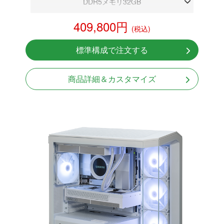
DDR5メモリ32GB
RTX 5070 12GB
409,800円
(税込)
NVMeSSD 1TB
無線LAN Bluetooth対応
標準構成で注文する
Windows11 Home 64bit
商品詳細＆カスタマイズ