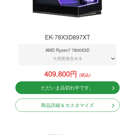
EK-78X3D897XT
AMD Ryzen7 7800X3D
大画面液晶水冷
DDR5メモリ 32GB
409,800円
(税込)
RX9070XT 16G
NVMeSSD 1TB
ただいま品切れ中です。
無線LAN Bluetooth対応
Windows11 Home 64bit
商品詳細＆カスタマイズ