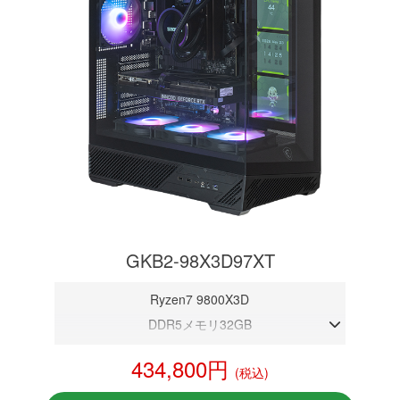
GKB2-98X3D97XT
Ryzen7 9800X3D
DDR5メモリ32GB
RX 9070XT 16GB
434,800円
(税込)
NVMeSSD 1TB
無線LAN Bluetooth対応