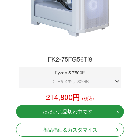
FK2-75FG56Ti8
Ryzen 5 7500F
DDR5メモリ 32GB
RTX 5060Ti 8GB
214,800円
(税込)
NVMeSSD 1TB
Windows11 Home 64bit
ただいま品切れ中です。
商品詳細＆カスタマイズ