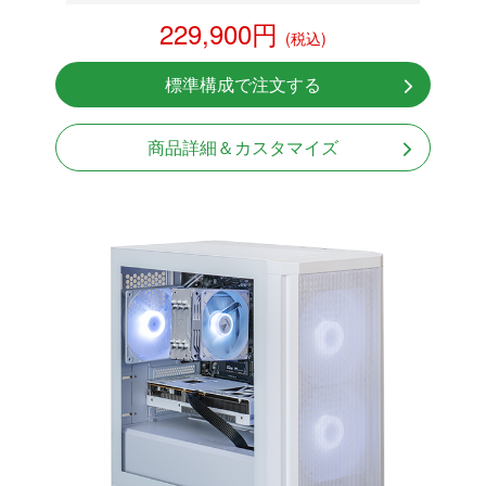
RTX 5060Ti 8GB
229,900円
(税込)
NVMeSSD 1TB
Windows11 Home 64bit
標準構成で注文する
商品詳細＆カスタマイズ