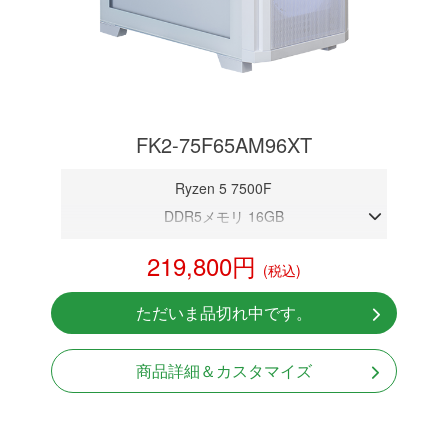
FK2-75F65AM96XT
Ryzen 5 7500F
DDR5メモリ 16GB
RX9060XT 16GB
219,800円
(税込)
NVMeSSD 1TB
Windows11 Home 64bit
ただいま品切れ中です。
商品詳細＆カスタマイズ