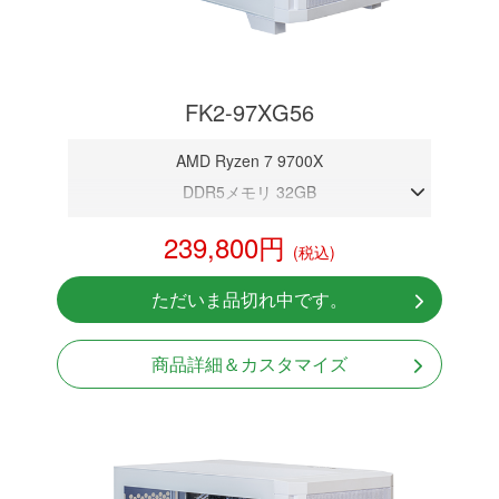
FK2-97XG56
AMD Ryzen 7 9700X
DDR5メモリ 32GB
RTX 5060
239,800円
(税込)
NVMeSSD 1TB
Windows11 Home 64bit
ただいま品切れ中です。
商品詳細＆カスタマイズ