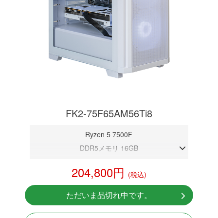
FK2-75F65AM56Ti8
Ryzen 5 7500F
DDR5メモリ 16GB
RTX 5060Ti 8GB
204,800円
(税込)
NVMeSSD 1TB
Windows11 Home 64bit
ただいま品切れ中です。