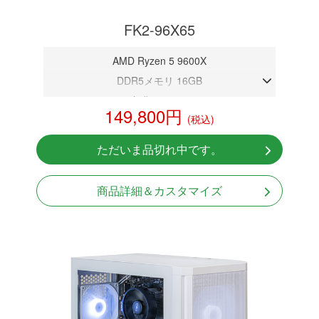
FK2-96X65
AMD Ryzen 5 9600X
DDR5メモリ 16GB
CPU内臓グラフィック
149,800円
(税込)
NVMeSSD 1TB
Windows11 Home 64bit
ただいま品切れ中です。
※グラフィックボードは搭載されておりません。
商品詳細＆カスタマイズ