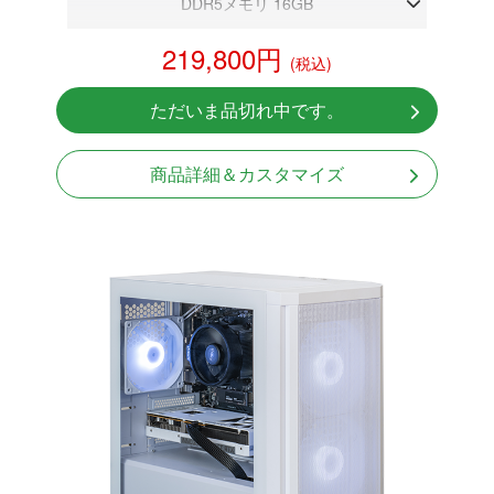
DDR5メモリ 16GB
RX 9060 XT 16GB
219,800円
(税込)
NVMeSSD 1TB
Windows11 Home 64bit
ただいま品切れ中です。
商品詳細＆カスタマイズ