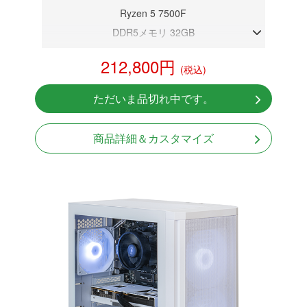
Ryzen 5 7500F
DDR5メモリ 32GB
RTX 5060
212,800円
(税込)
NVMeSSD 1TB
Windows11 Home 64bit
ただいま品切れ中です。
商品詳細＆カスタマイズ