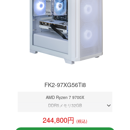
FK2-97XG56Ti8
AMD Ryzen 7 9700X
DDR5メモリ32GB
RTX 5060Ti 8GB
244,800円
(税込)
NVMeSSD 1TB
Windows11 Home 64bit