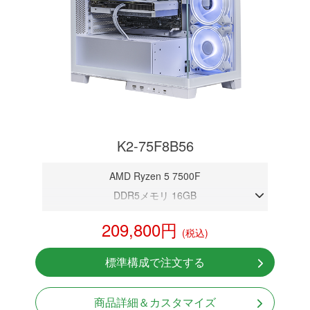
K2-75F8B56
AMD Ryzen 5 7500F
DDR5メモリ 16GB
RTX 5060
209,800円
(税込)
NVMeSSD 1TB
Windows11 Home 64bit
標準構成で注文する
商品詳細＆カスタマイズ