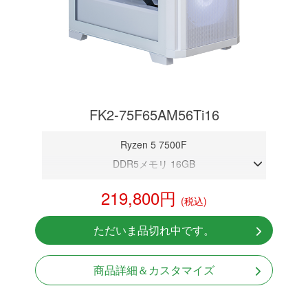
FK2-75F65AM56Ti16
Ryzen 5 7500F
DDR5メモリ 16GB
RTX 5060Ti 16GB
219,800円
(税込)
NVMeSSD 1TB
Windows11 Home 64bit
ただいま品切れ中です。
商品詳細＆カスタマイズ