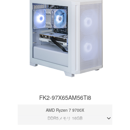
FK2-97X65AM56Ti8
AMD Ryzen 7 9700X
DDR5メモリ 16GB
RTX 5060Ti 8GB