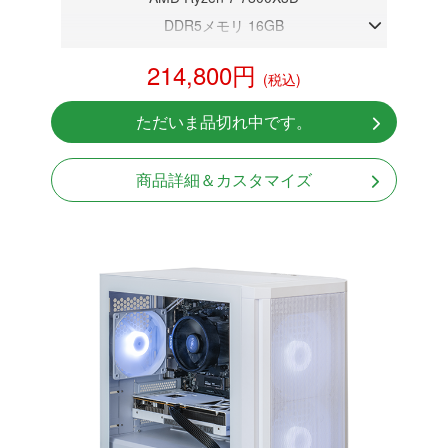
DDR5メモリ 16GB
RTX 5060
214,800円
(税込)
NVMeSSD 1TB
Windows11 Home 64bit
ただいま品切れ中です。
商品詳細＆カスタマイズ