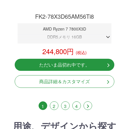
FK2-78X3D65AM56Ti8
AMD Ryzen 7 7800X3D
DDR5メモリ 16GB
RTX 5060Ti 8GB
244,800円
(税込)
NVMeSSD 1TB
Windows11 Home 64bit
ただいま品切れ中です。
商品詳細＆カスタマイズ
1
2
3
4
用途、デザインから探す