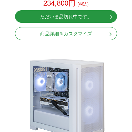
234,800円
(税込)
NVMeSSD 1TB
Windows11 Home 64bit
ただいま品切れ中です。
商品詳細＆カスタマイズ