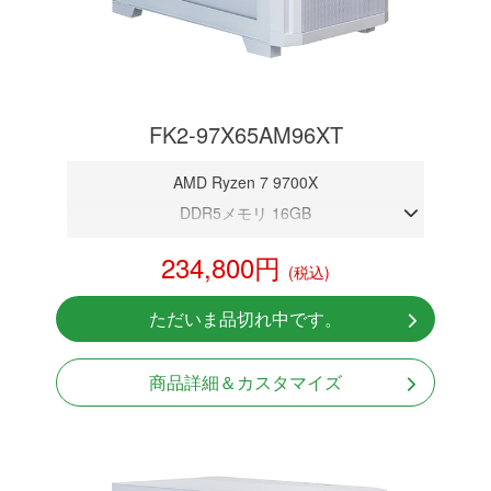
FK2-97X65AM96XT
AMD Ryzen 7 9700X
DDR5メモリ 16GB
RX9060XT 16GB
234,800円
(税込)
NVMeSSD 1TB
Windows11 Home 64bit
ただいま品切れ中です。
商品詳細＆カスタマイズ