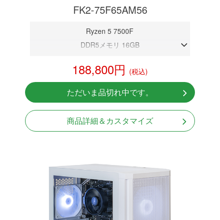
FK2-75F65AM56
Ryzen 5 7500F
DDR5メモリ 16GB
RTX 5060
188,800円
(税込)
NVMeSSD 1TB
Windows11 Home 64bit
ただいま品切れ中です。
商品詳細＆カスタマイズ