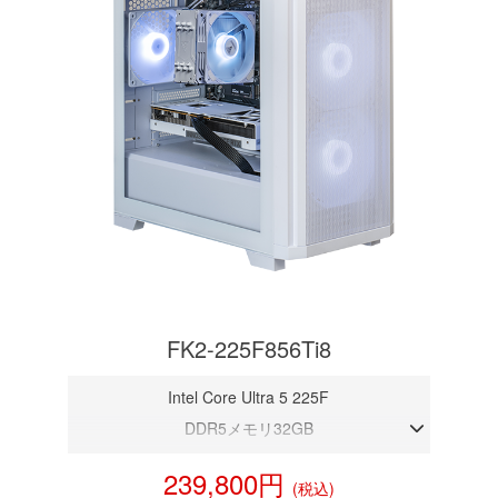
FK2-225F856Ti8
Intel Core Ultra 5 225F
DDR5メモリ32GB
RTX 5060Ti 8GB
239,800円
(税込)
NVMeSSD 1TB