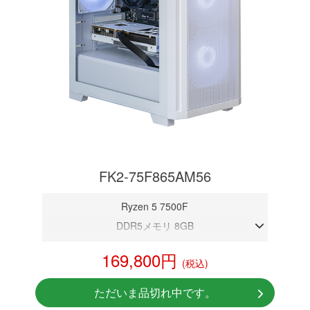
FK2-75F865AM56
Ryzen 5 7500F
DDR5メモリ 8GB
RTX 5060
169,800円
(税込)
NVMeSSD 1TB
Windows11 Home 64bit
ただいま品切れ中です。