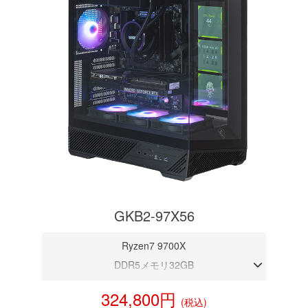
GKB2-97X56
Ryzen7 9700X
DDR5メモリ32GB
RTX 5060 8GB
324,800円
(税込)
NVMeSSD 1TB