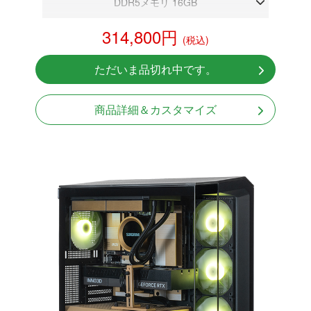
DDR5メモリ 16GB
RX 9070 XT 16GB
314,800円
(税込)
NVMeSSD 1TB
無線LAN Bluetooth対応
ただいま品切れ中です。
Windows11 Home 64bit
商品詳細＆カスタマイズ