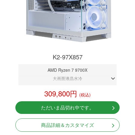
K2-97X857
AMD Ryzen 7 9700X
大画面液晶水冷
DDR5メモリ 16GB
309,800円
(税込)
RTX 5070 12GB
NVMeSSD 1TB
ただいま品切れ中です。
Windows11 Home 64bit
商品詳細＆カスタマイズ