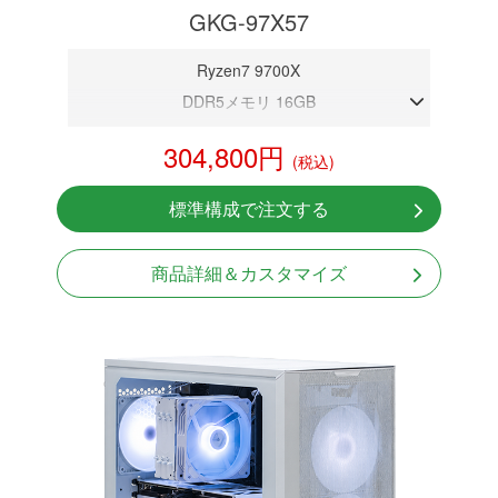
GKG-97X57
Ryzen7 9700X
DDR5メモリ 16GB
RTX 5070 12GB
304,800円
(税込)
NVMeSSD 1TB
無線LAN Bluetooth対応
標準構成で注文する
Windows11 Home 64bit
商品詳細＆カスタマイズ