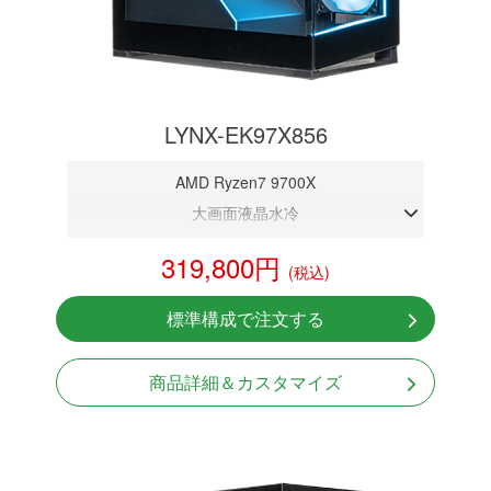
LYNX-EK97X856
AMD Ryzen7 9700X
大画面液晶水冷
DDR5メモリ 32GB
319,800円
(税込)
RTX 5060 8GB
NVMeSSD 1TB
標準構成で注文する
無線LAN Bluetooth対応
Windows11 Home 64bit
商品詳細＆カスタマイズ