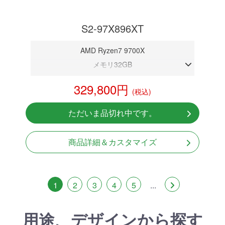
S2-97X896XT
AMD Ryzen7 9700X
メモリ32GB
RX 9060XT 16GB
329,800円
(税込)
NVMeSSD 1TB
無線LAN Bluetooth対応
ただいま品切れ中です。
Windows11 Home 64bit
商品詳細＆カスタマイズ
1
2
3
4
5
...
用途、デザインから探す