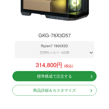
GKG-78X3D57
Ryzen7 7800X3D
DDR5メモリ 16GB
RTX 5070 12GB
314,800円
(税込)
NVMeSSD 1TB
無線LAN Bluetooth対応
標準構成で注文する
Windows11 Home 64bit
商品詳細＆カスタマイズ