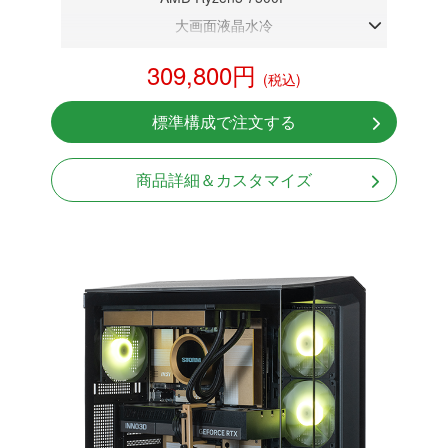
大画面液晶水冷
DDR5メモリ 32GB
309,800円
(税込)
RTX 5060Ti 8GB
NVMeSSD 1TB
標準構成で注文する
無線LAN Bluetooth対応
850W GOLD 電源
商品詳細＆カスタマイズ