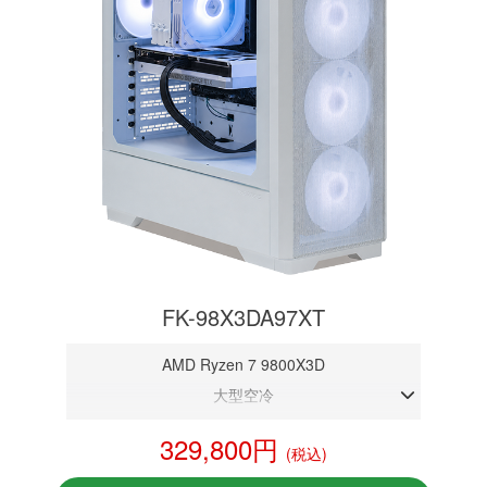
FK-98X3DA97XT
AMD Ryzen 7 9800X3D
大型空冷
DDR5メモリ 32GB
329,800円
(税込)
RX 9070 XT 16GB
NVMeSSD 1TB