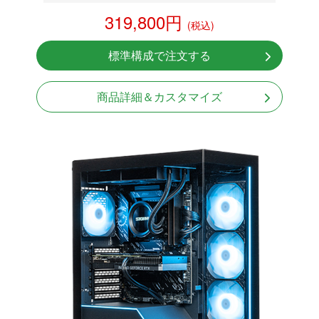
DDR5メモリ 32GB
319,800円
(税込)
RX 9070XT 16GB
NVMeSSD 1TB
標準構成で注文する
Windows11 Home 64bit
商品詳細＆カスタマイズ