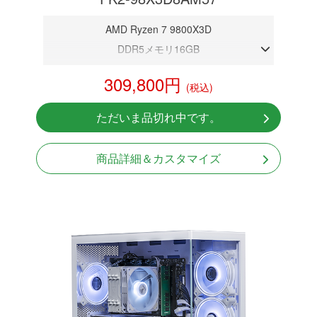
AMD Ryzen 7 9800X3D
DDR5メモリ16GB
RTX 5070 12GB
309,800円
(税込)
NVMeSSD 1TB
Windows11 Home 64bit
ただいま品切れ中です。
商品詳細＆カスタマイズ