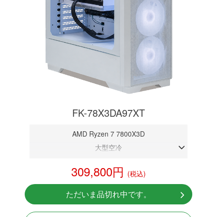
FK-78X3DA97XT
AMD Ryzen 7 7800X3D
大型空冷
DDR5メモリ 32GB
309,800円
(税込)
RX 9070 XT 16GB
NVMeSSD 1TB
ただいま品切れ中です。
Windows11 Home 64bit