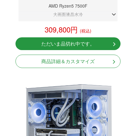
AMD Ryzen5 7500F
大画面液晶水冷
DDR5メモリ 32GB
309,800円
(税込)
RX 9060XT 16G
NVMeSSD 1TB
ただいま品切れ中です。
無線LAN Bluetooth対応
Windows11 Home 64bit
商品詳細＆カスタマイズ