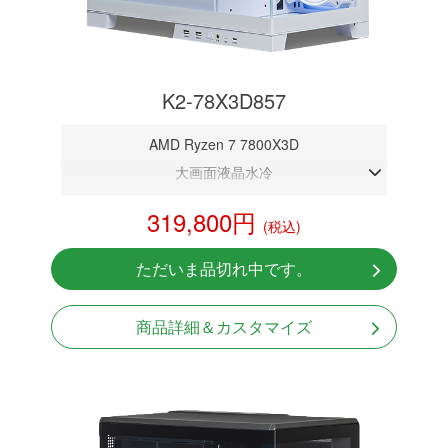
K2-78X3D857
AMD Ryzen 7 7800X3D
大画面液晶水冷
DDR5メモリ 16GB
319,800円
(税込)
RTX 5070 12GB
NVMeSSD 1TB
ただいま品切れ中です。
Windows11 Home 64bit
商品詳細＆カスタマイズ