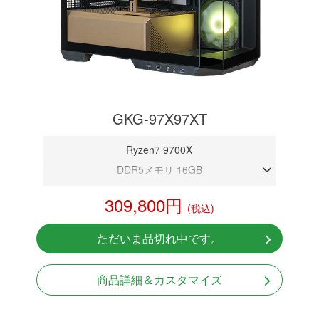
GKG-97X97XT
Ryzen7 9700X
DDR5メモリ 16GB
RX 9070 XT 16GB
309,800円
(税込)
NVMeSSD 1TB
無線LAN Bluetooth対応
ただいま品切れ中です。
Windows11 Home 64bit
商品詳細＆カスタマイズ