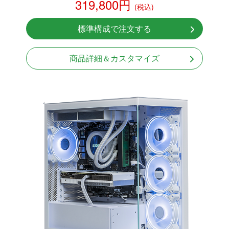
319,800円
(税込)
RTX 5060 8GB
NVMeSSD 1TB
標準構成で注文する
無線LAN Bluetooth対応
850W GOLD 電源
商品詳細＆カスタマイズ