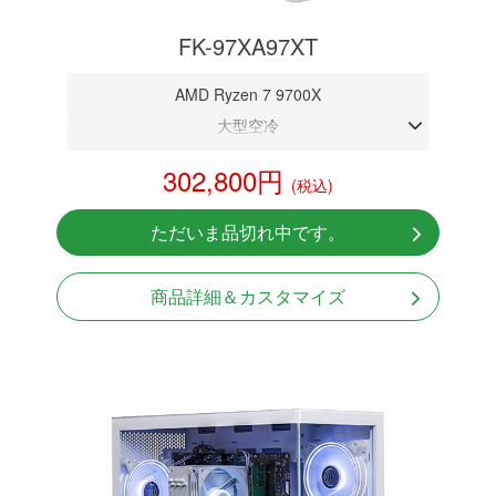
FK-97XA97XT
AMD Ryzen 7 9700X
大型空冷
DDR5メモリ 32GB
302,800円
(税込)
RX 9070 XT 16GB
NVMeSSD 1TB
ただいま品切れ中です。
Windows11 Home 64bit
商品詳細＆カスタマイズ