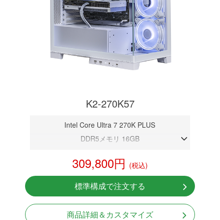
K2-270K57
Intel Core Ultra 7 270K PLUS
DDR5メモリ 16GB
RTX 5070 12GB
309,800円
(税込)
NVMeSSD 1TB
無線LAN Bluetooth対応
標準構成で注文する
Windows11 Home 64bit
商品詳細＆カスタマイズ