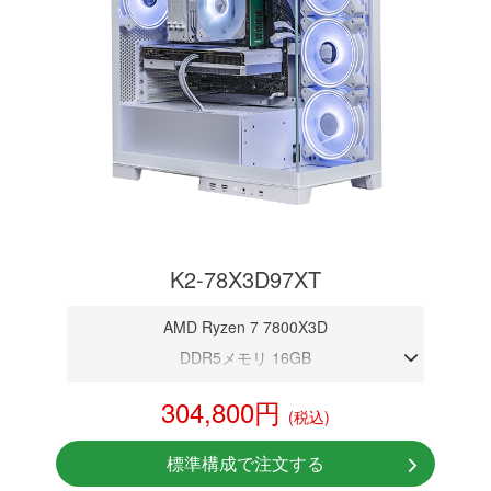
K2-78X3D97XT
AMD Ryzen 7 7800X3D
DDR5メモリ 16GB
RX 9070 XT 16GB
304,800円
(税込)
NVMeSSD 1TB
Windows11 Home 64bit
標準構成で注文する