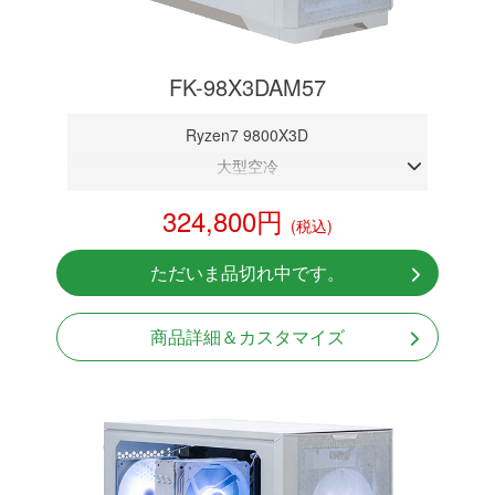
FK-98X3DAM57
Ryzen7 9800X3D
大型空冷
DDR5メモリ32GB
324,800円
(税込)
RTX 5070 12GB
NVMeSSD 1TB
ただいま品切れ中です。
Windows11 Home 64bit
商品詳細＆カスタマイズ