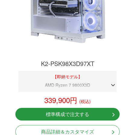
K2-PSK98X3D97XT
【即納モデル】
AMD Ryzen 7 9800X3D
DDR5メモリ 32GB
339,900円
(税込)
RX 9070XT 16GB
NVMeSSD 1TB
標準構成で注文する
Windows11 Home 64bit
商品詳細＆カスタマイズ