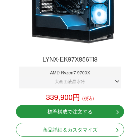
LYNX-EK97X856Ti8
AMD Ryzen7 9700X
大画面液晶水冷
DDR5メモリ 32GB
339,900円
(税込)
RTX 5060Ti 8GB
NVMeSSD 1TB
標準構成で注文する
無線LAN Bluetooth対応
Windows11 Home 64bit
商品詳細＆カスタマイズ