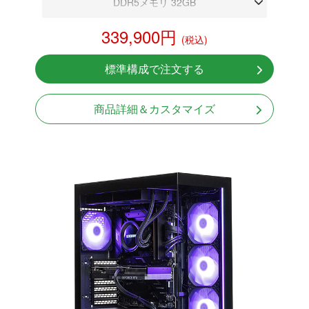
DDR5メモリ 32GB
RTX 5060Ti 8GB
339,900円
(税込)
NVMeSSD 1TB
無線LAN Bluetooth対応
標準構成で注文する
Windows11 Home 64bit
商品詳細＆カスタマイズ