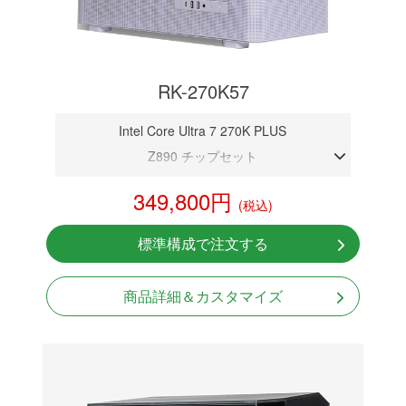
RK-270K57
Intel Core Ultra 7 270K PLUS
Z890 チップセット
DDR5メモリ 16GB
349,800円
(税込)
RTX 5070 12GB
NVMeSSD 1TB
標準構成で注文する
無線LAN Bluetooth対応
850W GOLD 電源
商品詳細＆カスタマイズ