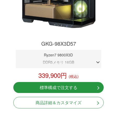
GKG-98X3D57
Ryzen7 9800X3D
DDR5メモリ 16GB
RTX 5070 12GB
339,900円
(税込)
NVMeSSD 1TB
無線LAN Bluetooth対応
標準構成で注文する
Windows11 Home 64bit
商品詳細＆カスタマイズ