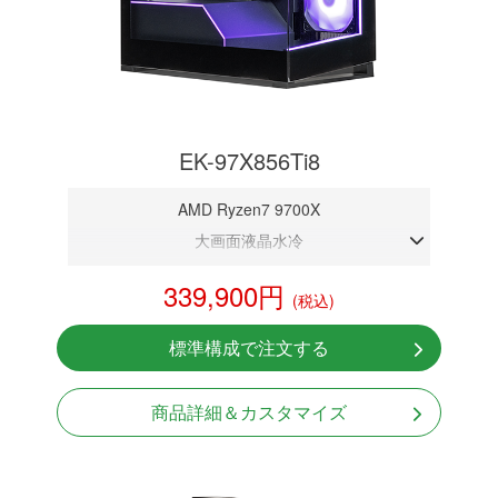
EK-97X856Ti8
AMD Ryzen7 9700X
大画面液晶水冷
DDR5メモリ 32GB
339,900円
(税込)
RTX 5060Ti 8GB
NVMeSSD 1TB
標準構成で注文する
無線LAN Bluetooth対応
850W GOLD 電源
商品詳細＆カスタマイズ