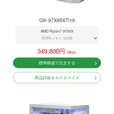
GK-97X856Ti16
AMD Ryzen7 9700X
DDR5メモリ 32GB
RTX 5060Ti 16GB
349,800円
(税込)
NVMeSSD 1TB
無線LAN Bluetooth対応
標準構成で注文する
Windows11 Home 64bit
商品詳細＆カスタマイズ