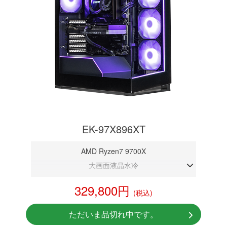
EK-97X896XT
AMD Ryzen7 9700X
大画面液晶水冷
DDR5メモリ 32GB
329,800円
(税込)
RX 9060XT 16G
NVMeSSD 1TB
ただいま品切れ中です。
無線LAN Bluetooth対応