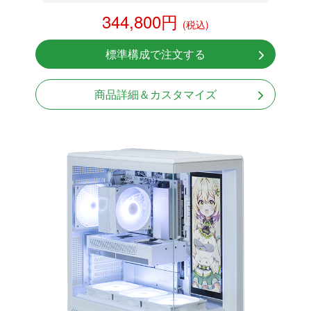
RTX 5070 12GB
344,800円
(税込)
NVMeSSD 1TB
無線LAN Bluetooth対応
標準構成で注文する
Windows11 Home 64bit
LCDスクリーン搭載
商品詳細＆カスタマイズ