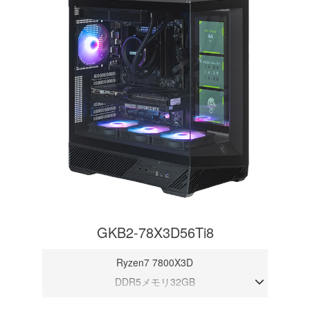
GKB2-78X3D56Ti8
Ryzen7 7800X3D
DDR5メモリ32GB
RTX 5060Ti 8GB