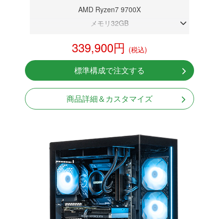
AMD Ryzen7 9700X
メモリ32GB
RTX 5060Ti 8GB
339,900円
(税込)
NVMeSSD 1TB
無線LAN Bluetooth対応
標準構成で注文する
Windows11 Home 64bit
商品詳細＆カスタマイズ