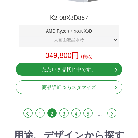
K2-98X3D857
AMD Ryzen 7 9800X3D
大画面液晶水冷
DDR5メモリ 16GB
349,800円
(税込)
RTX 5070 12GB
NVMeSSD 1TB
ただいま品切れ中です。
Windows11 Home 64bit
商品詳細＆カスタマイズ
1
2
3
4
5
...
用途、デザインから探す