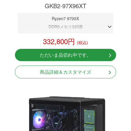
GKB2-97X96XT
Ryzen7 9700X
DDR5メモリ32GB
RX 9060XT 16GB
332,800円
(税込)
NVMeSSD 1TB
無線LAN Bluetooth対応
ただいま品切れ中です。
Windows11 Home 64bit
LCDスクリーン搭載
商品詳細＆カスタマイズ