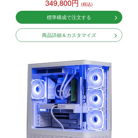
349,800円
(税込)
NVMeSSD 1TB
無線LAN Bluetooth対応
標準構成で注文する
Windows11 Home 64bit
LCDスクリーン搭載
商品詳細＆カスタマイズ