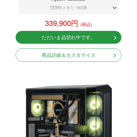
DDR5メモリ 16GB
RX 9070 XT 16GB
339,900円
(税込)
NVMeSSD 1TB
無線LAN Bluetooth対応
ただいま品切れ中です。
Windows11 Home 64bit
商品詳細＆カスタマイズ