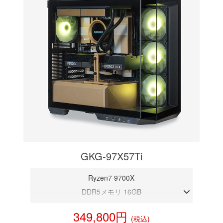
GKG-97X57Ti
Ryzen7 9700X
DDR5メモリ 16GB
RTX 5070Ti 16GB
349,800円
(税込)
NVMeSSD 1TB