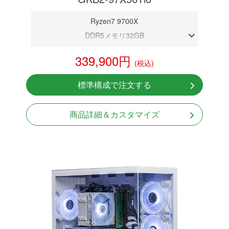
Ryzen7 9700X
DDR5メモリ32GB
RTX 5060Ti 8GB
339,900円
(税込)
NVMeSSD 1TB
無線LAN Bluetooth対応
標準構成で注文する
Windows11 Home 64bit
LCDスクリーン搭載
商品詳細＆カスタマイズ