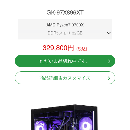
GK-97X896XT
AMD Ryzen7 9700X
DDR5メモリ 32GB
RX 9060XT 16GB
329,800円
(税込)
NVMeSSD 1TB
無線LAN Bluetooth対応
ただいま品切れ中です。
Windows11 Home 64bit
商品詳細＆カスタマイズ