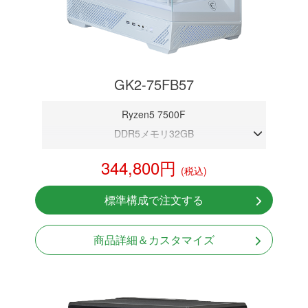
GK2-75FB57
Ryzen5 7500F
DDR5メモリ32GB
RTX 5070 12GB
344,800円
(税込)
NVMeSSD 1TB
無線LAN Bluetooth対応
標準構成で注文する
Windows11 Home 64bit
LCDスクリーン搭載
商品詳細＆カスタマイズ