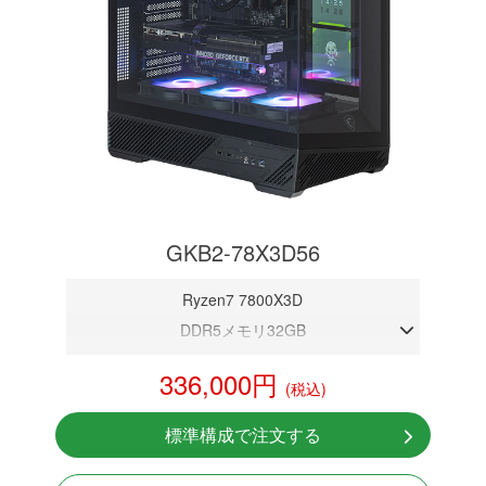
GKB2-78X3D56
Ryzen7 7800X3D
DDR5メモリ32GB
RTX 5060 8GB
336,000円
(税込)
NVMeSSD 1TB
無線LAN Bluetooth対応
標準構成で注文する
Windows11 Home 64bit
LCDスクリーン搭載