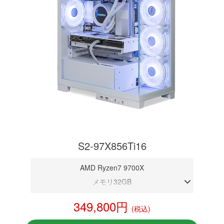
S2-97X856Ti16
AMD Ryzen7 9700X
メモリ32GB
RTX 5060Ti 16GB
349,800円
(税込)
NVMeSSD 1TB
無線LAN Bluetooth対応