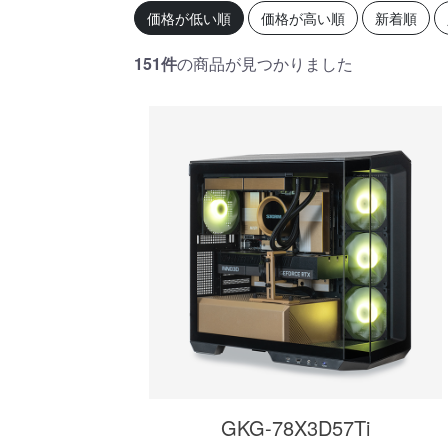
初心者の方、「どのPCを選
360mm
価格が低い順
価格が高い順
新着順
べばいいかわからない」そ
OLEDを
んな方にこそ選んでほし
ドモデル
い、エントリーモデルで
能を兼ね
151件
の商品が見つかりました
す。
が、至高
す。
商品詳細
GKG-78X3D57Ti