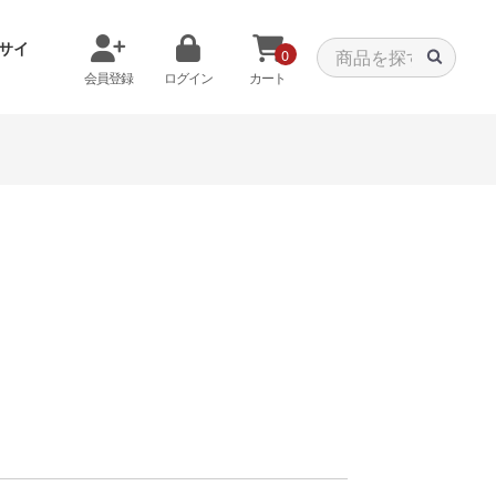
サイ
0
会員登録
ログイン
カート
メモリから探す
クーラーから探す
タパーツ
特価PC
C
みる
商品をみる