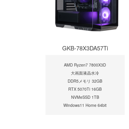
GKB-78X3DA57Ti
AMD Ryzen7 7800X3D
大画面液晶水冷
DDR5メモリ 32GB
RTX 5070Ti 16GB
NVMeSSD 1TB
Windows11 Home 64bit