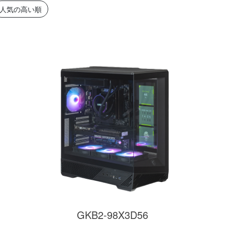
簡易水冷と曲面
270°強化ガラスに黒パーツ
厳格な基準をクリ
人気の高い順
搭載したハイエン
が鮮やかに映え、液晶簡易
「Powered By 
。美しさと冷却性
水冷とラインLEDが重厚な
モデル。世界をリ
備えた「流界2」
高級感を放ちます。
MSIの最新パーツ
の空間を演出しま
商品詳細
商品詳細
商品詳
270°パノラマビューが魅せ
る コストパフォーマンスに
GKB2-98X3D56
優れたモデル