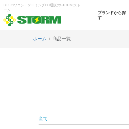
BTOパソコン・ゲーミングPC通販のSTORM(スト
ーム)
ブランドから探
す
ホーム
商品一覧
CPUから探す
GPUから探す
大画
ゲーミングPC
曲面OL
商品をみる
商
全て