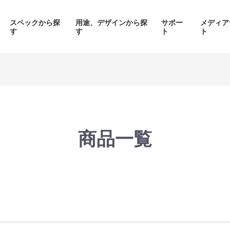
スペックから探
用途、デザインから探
サポー
メディア
す
す
ト
ト
価格帯から探す
製品シリーズから探す
商品一覧
面液晶、
背面コネク
ED簡易水冷搭載
ピラーレスケース採用PC
搭載P
PC
品をみる
商品をみる
商品を