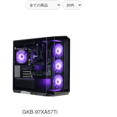
アした
MSI共同開発のPROJECT
MSI」認証
ZERO 背面コネクタマザー
ードする
ボードと2.8型液晶簡易水冷
搭載。
が、パソコン内部の美しさ
を際立たせます。
細
商品詳細
GKB-97XA57Ti