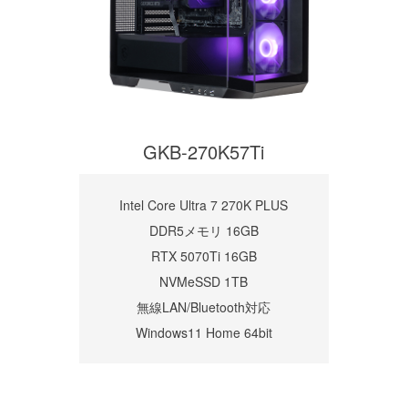
GKB-270K57Ti
Intel Core Ultra 7 270K PLUS
DDR5メモリ 16GB
RTX 5070Ti 16GB
NVMeSSD 1TB
無線LAN/Bluetooth対応
Windows11 Home 64bit