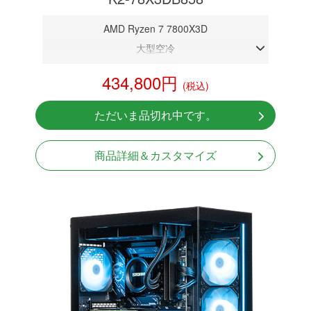
AMD Ryzen 7 7800X3D
大型空冷
DDR5メモリ 32GB
434,800円
(税込)
RTX 5080 16GB
NVMeSSD 1TB
ただいま品切れ中です。
Windows11 Home 64bit
商品詳細＆カスタマイズ