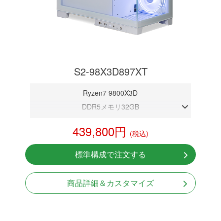
S2-98X3D897XT
Ryzen7 9800X3D
DDR5メモリ32GB
RX 9070 XT 16GB
439,800円
(税込)
NVMeSSD 1TB
無線LAN Bluetooth対応
標準構成で注文する
Windows11 Home 64bit
商品詳細＆カスタマイズ