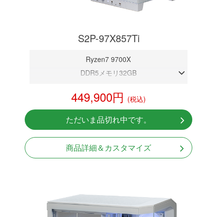
S2P-97X857Ti
Ryzen7 9700X
DDR5メモリ32GB
RTX 5070Ti 16GB
449,900円
(税込)
NVMeSSD 1TB
無線LAN Bluetooth対応
ただいま品切れ中です。
Windows11 Home 64bit
商品詳細＆カスタマイズ