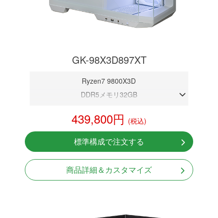
GK-98X3D897XT
Ryzen7 9800X3D
DDR5メモリ32GB
RX 9070 XT 16GB
439,800円
(税込)
NVMeSSD 1TB
無線LAN Bluetooth対応
標準構成で注文する
Windows11 Home 64bit
商品詳細＆カスタマイズ