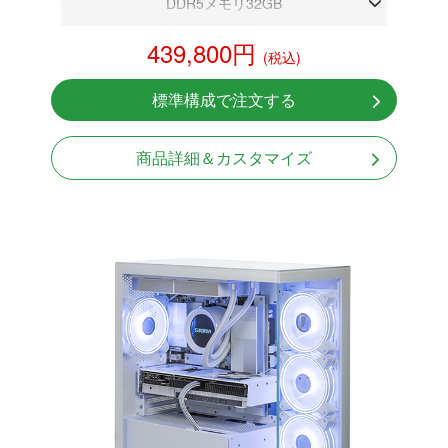
DDR5メモリ32GB
RTX 5070 12GB
439,800円
(税込)
NVMeSSD 1TB
無線LAN Bluetooth対応
標準構成で注文する
Windows11 Home 64bit
商品詳細＆カスタマイズ