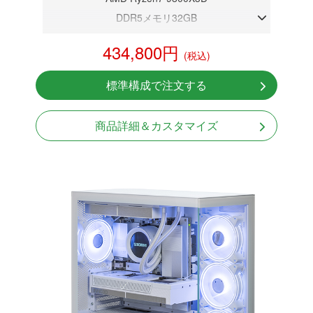
DDR5メモリ32GB
RTX 5070 12GB
434,800円
(税込)
NVMeSSD 1TB
無線LAN Bluetooth対応
標準構成で注文する
Windows11 Home 64bit
商品詳細＆カスタマイズ