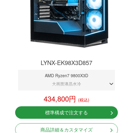
LYNX-EK98X3D857
AMD Ryzen7 9800X3D
大画面液晶水冷
DDR5メモリ 32GB
434,800円
(税込)
RTX 5070 12GB
NVMeSSD 1TB
標準構成で注文する
無線LAN Bluetooth対応
Windows11 Home 64bit
商品詳細＆カスタマイズ