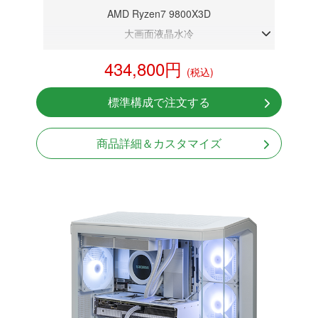
AMD Ryzen7 9800X3D
大画面液晶水冷
DDR5メモリ 32GB
434,800円
(税込)
RTX 5070 12GB
NVMeSSD 1TB
標準構成で注文する
無線LAN Bluetooth対応
Windows11 Home 64bit
商品詳細＆カスタマイズ