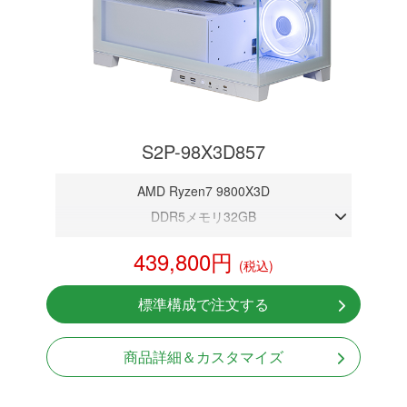
S2P-98X3D857
AMD Ryzen7 9800X3D
DDR5メモリ32GB
RTX 5070 12GB
439,800円
(税込)
NVMeSSD 1TB
無線LAN Bluetooth対応
標準構成で注文する
Windows11 Home 64bit
商品詳細＆カスタマイズ