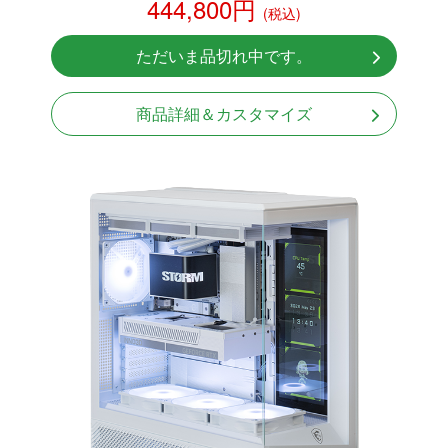
444,800円
(税込)
RTX 5070Ti 16GB
NVMeSSD 1TB
ただいま品切れ中です。
無線LAN Bluetooth対応
Windows11 Home 64bit
商品詳細＆カスタマイズ