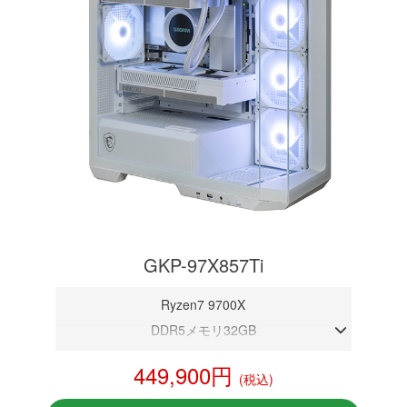
GKP-97X857Ti
Ryzen7 9700X
DDR5メモリ32GB
RTX 5070Ti 16GB
449,900円
(税込)
NVMeSSD 1TB
無線LAN Bluetooth対応