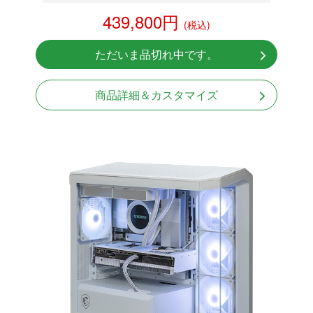
DDR5メモリ 32GB
439,800円
(税込)
RX9070XT 16G
NVMeSSD 1TB
ただいま品切れ中です。
無線LAN Bluetooth対応
Windows11 Home 64bit
商品詳細＆カスタマイズ