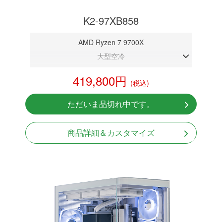
K2-97XB858
AMD Ryzen 7 9700X
大型空冷
DDR5メモリ 32GB
419,800円
(税込)
RTX 5080 16GB
NVMeSSD 1TB
ただいま品切れ中です。
Windows11 Home 64bit
商品詳細＆カスタマイズ