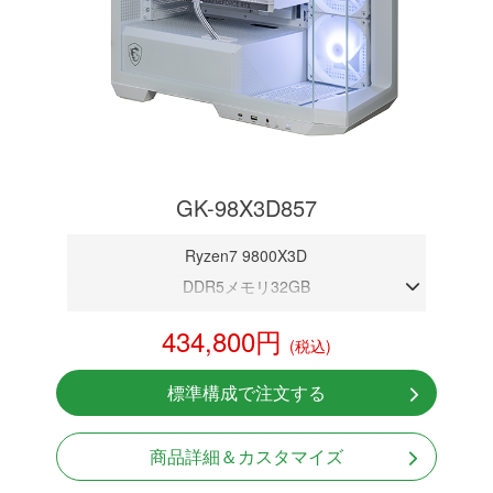
GK-98X3D857
Ryzen7 9800X3D
DDR5メモリ32GB
RTX 5070 12GB
434,800円
(税込)
NVMeSSD 1TB
無線LAN Bluetooth対応
標準構成で注文する
Windows11 Home 64bit
商品詳細＆カスタマイズ