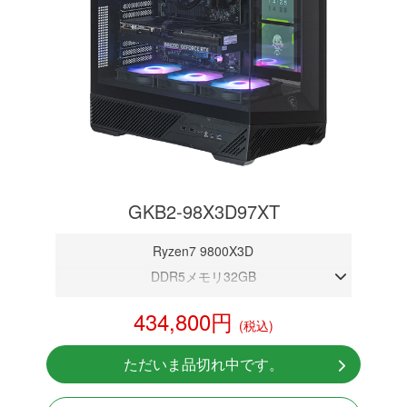
GKB2-98X3D97XT
Ryzen7 9800X3D
DDR5メモリ32GB
RX 9070XT 16GB
434,800円
(税込)
NVMeSSD 1TB
無線LAN Bluetooth対応
ただいま品切れ中です。
Windows11 Home 64bit
LCDスクリーン搭載