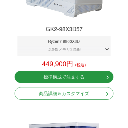
GK2-98X3D57
Ryzen7 9800X3D
DDR5メモリ32GB
RTX 5070 12GB
449,900円
(税込)
NVMeSSD 1TB
無線LAN Bluetooth対応
標準構成で注文する
Windows11 Home 64bit
LCDスクリーン搭載
商品詳細＆カスタマイズ