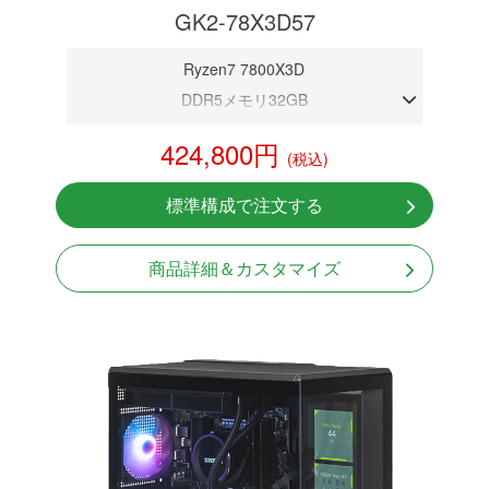
GK2-78X3D57
Ryzen7 7800X3D
DDR5メモリ32GB
RTX 5070 12GB
424,800円
(税込)
NVMeSSD 1TB
無線LAN Bluetooth対応
標準構成で注文する
Windows11 Home 64bit
LCDスクリーン搭載
商品詳細＆カスタマイズ