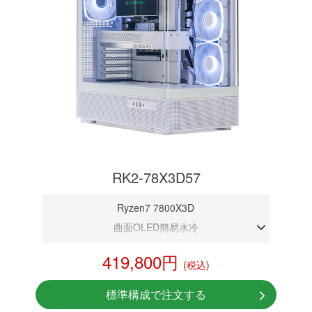
RK2-78X3D57
Ryzen7 7800X3D
曲面OLED簡易水冷
DDR5メモリ 32GB
419,800円
(税込)
RTX 5070 12GB
NVMeSSD 1TB
標準構成で注文する
無線LAN Bluetooth対応