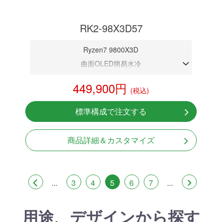
RK2-98X3D57
Ryzen7 9800X3D
曲面OLED簡易水冷
DDR5メモリ 32GB
449,900円
(税込)
RTX 5070 12GB
NVMeSSD 1TB
標準構成で注文する
無線LAN Bluetooth対応
Windows11 Home 64bit
商品詳細＆カスタマイズ
...
3
4
5
6
7
...
用途、デザインから探す