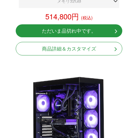
メモリ32GB
RTX 5080 16GB
514,800円
(税込)
NVMeSSD 1TB
無線LAN Bluetooth対応
ただいま品切れ中です。
Windows11 Home 64bit
商品詳細＆カスタマイズ