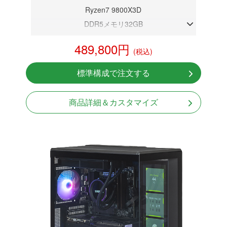
Ryzen7 9800X3D
DDR5メモリ32GB
RTX 5080 16GB
489,800円
(税込)
NVMeSSD 1TB
無線LAN Bluetooth対応
標準構成で注文する
Windows11 Home 64bit
商品詳細＆カスタマイズ