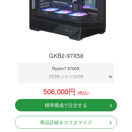
GKB2-97X58
Ryzen7 9700X
DDR5メモリ32GB
RTX 5080 16GB
506,000円
(税込)
NVMeSSD 1TB
無線LAN Bluetooth対応
標準構成で注文する
Windows11 Home 64bit
LCDスクリーン搭載
商品詳細＆カスタマイズ