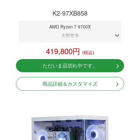
K2-97XB858
AMD Ryzen 7 9700X
大型空冷
DDR5メモリ 32GB
419,800円
(税込)
RTX 5080 16GB
NVMeSSD 1TB
ただいま品切れ中です。
Windows11 Home 64bit
商品詳細＆カスタマイズ