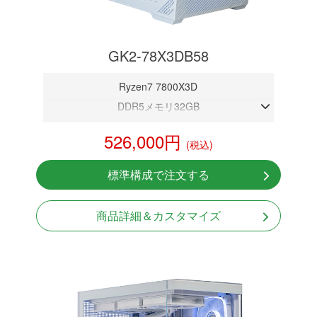
GK2-78X3DB58
Ryzen7 7800X3D
DDR5メモリ32GB
RTX 5080 16GB
526,000円
(税込)
NVMeSSD 1TB
無線LAN Bluetooth対応
標準構成で注文する
Windows11 Home 64bit
LCDスクリーン搭載
商品詳細＆カスタマイズ