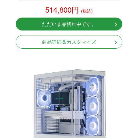
RTX 5080 16GB
514,800円
(税込)
NVMeSSD 1TB
無線LAN Bluetooth対応
ただいま品切れ中です。
Windows11 Home 64bit
商品詳細＆カスタマイズ