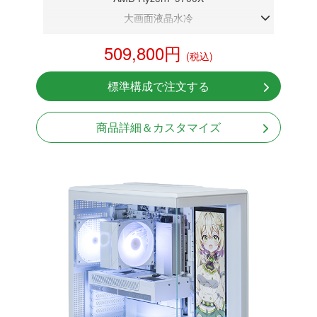
大画面液晶水冷
DDR5メモリ 32GB
509,800円
(税込)
RTX 5080 16GB
NVMeSSD 1TB
標準構成で注文する
無線LAN Bluetooth対応
Windows11 Home 64bit
商品詳細＆カスタマイズ