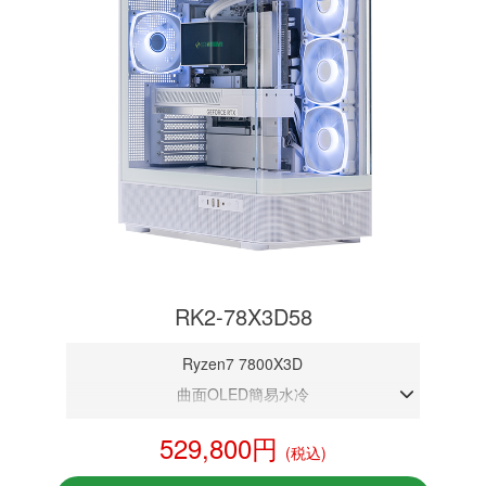
RK2-78X3D58
Ryzen7 7800X3D
曲面OLED簡易水冷
DDR5メモリ 32GB
529,800円
(税込)
RTX 5080 16GB
NVMeSSD 1TB