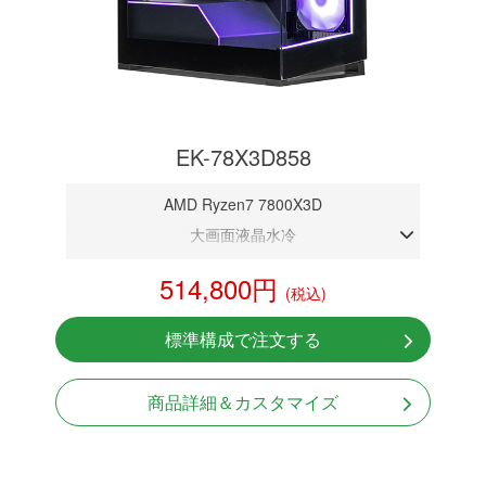
EK-78X3D858
AMD Ryzen7 7800X3D
大画面液晶水冷
DDR5メモリ 32GB
514,800円
(税込)
RTX 5080 16GB
NVMeSSD 1TB
標準構成で注文する
無線LAN Bluetooth対応
Windows11 Home 64bit
商品詳細＆カスタマイズ