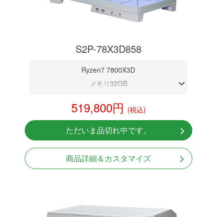
S2P-78X3D858
Ryzen7 7800X3D
メモリ32GB
RTX 5080 16GB
519,800円
(税込)
NVMeSSD 1TB
無線LAN Bluetooth対応
ただいま品切れ中です。
Windows11 Home 64bit
商品詳細＆カスタマイズ