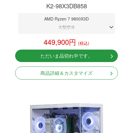
K2-98X3DB858
AMD Ryzen 7 9800X3D
大型空冷
DDR5メモリ 32GB
449,900円
(税込)
RTX 5080 16GB
NVMeSSD 1TB
ただいま品切れ中です。
Windows11 Home 64bit
商品詳細＆カスタマイズ