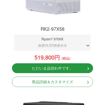
RK2-97X58
Ryzen7 9700X
曲面OLED簡易水冷
DDR5メモリ 32GB
519,800円
(税込)
RTX 5080 16GB
NVMeSSD 1TB
ただいま品切れ中です。
無線LAN Bluetooth対応
Windows11 Home 64bit
商品詳細＆カスタマイズ