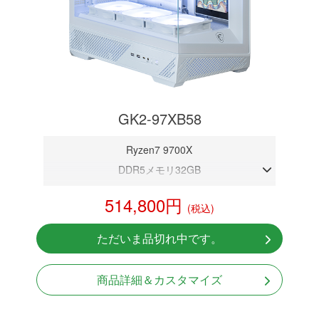
GK2-97XB58
Ryzen7 9700X
DDR5メモリ32GB
RTX 5080 16GB
514,800円
(税込)
NVMeSSD 1TB
無線LAN Bluetooth対応
ただいま品切れ中です。
Windows11 Home 64bit
LCDスクリーン搭載
商品詳細＆カスタマイズ