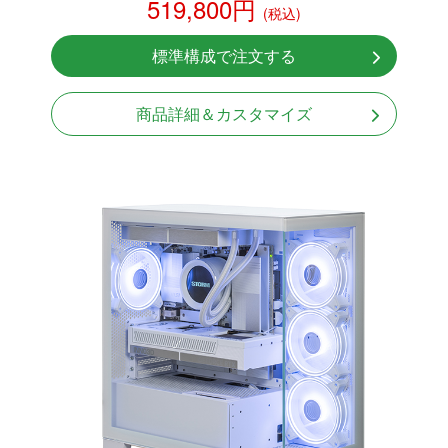
519,800円
(税込)
NVMeSSD 1TB
無線LAN Bluetooth対応
標準構成で注文する
Windows11 Home 64bit
LCDスクリーン搭載
商品詳細＆カスタマイズ