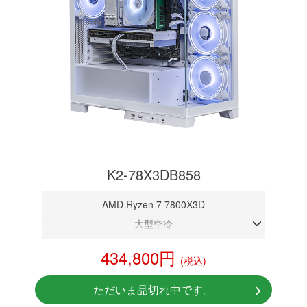
K2-78X3DB858
AMD Ryzen 7 7800X3D
大型空冷
DDR5メモリ 32GB
434,800円
(税込)
RTX 5080 16GB
NVMeSSD 1TB
ただいま品切れ中です。
Windows11 Home 64bit