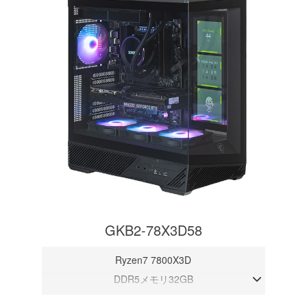
GKB2-78X3D58
Ryzen7 7800X3D
DDR5メモリ32GB
RTX 5080 16GB