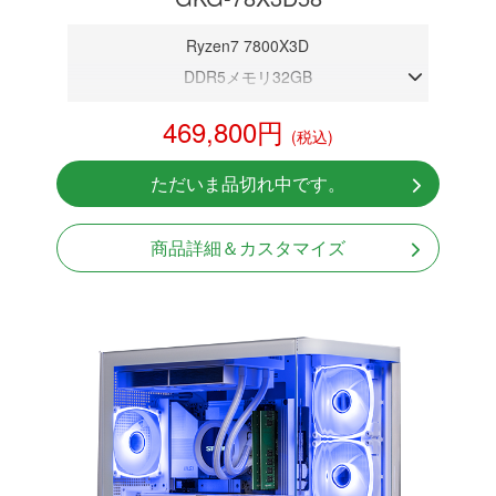
Ryzen7 7800X3D
DDR5メモリ32GB
RTX 5080 16GB
469,800円
(税込)
NVMeSSD 1TB
無線LAN Bluetooth対応
ただいま品切れ中です。
Windows11 Home 64bit
商品詳細＆カスタマイズ