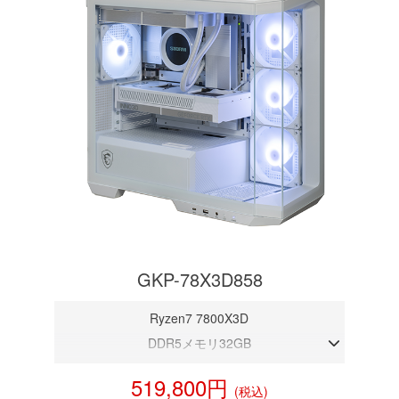
GKP-78X3D858
Ryzen7 7800X3D
DDR5メモリ32GB
RTX 5080 16GB
519,800円
(税込)
NVMeSSD 1TB