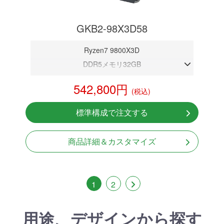
GKB2-98X3D58
Ryzen7 9800X3D
DDR5メモリ32GB
RTX 5080 16GB
542,800円
(税込)
NVMeSSD 1TB
無線LAN Bluetooth対応
標準構成で注文する
Windows11 Home 64bit
LCDスクリーン搭載
商品詳細＆カスタマイズ
1
2
用途、デザインから探す