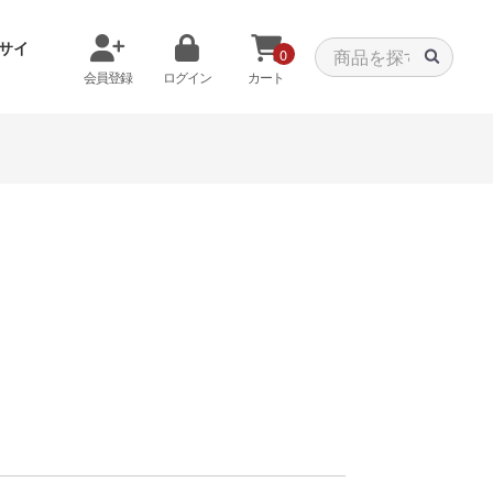
サイ
0
会員登録
ログイン
カート
メモリから探す
クーラーから探す
タパーツ
特価PC
C
みる
商品をみる