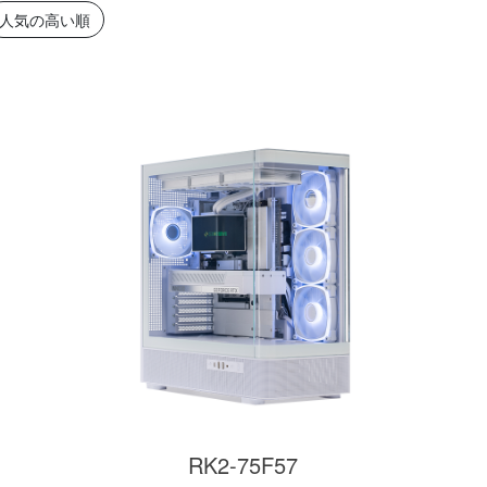
簡易水冷と曲面
270°強化ガラスに黒パーツ
厳格な基準をクリ
人気の高い順
搭載したハイエン
が鮮やかに映え、液晶簡易
「Powered By 
。美しさと冷却性
水冷とラインLEDが重厚な
モデル。世界をリ
備えた「流界2」
高級感を放ちます。
MSIの最新パーツ
の空間を演出しま
商品詳細
商品詳細
商品詳
270°パノラマビューが魅せ
る コストパフォーマンスに
RK2-75F57
優れたモデル