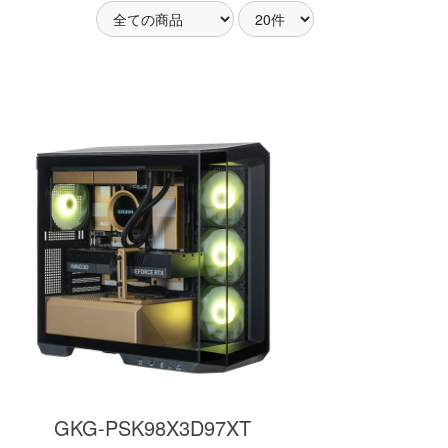
アした
MSI共同開発のPROJECT
MSI」認証
ZERO 背面コネクタマザー
ードする
ボードと2.8型液晶簡易水冷
搭載。
が、パソコン内部の美しさ
を際立たせます。
細
商品詳細
GKG-PSK98X3D97XT