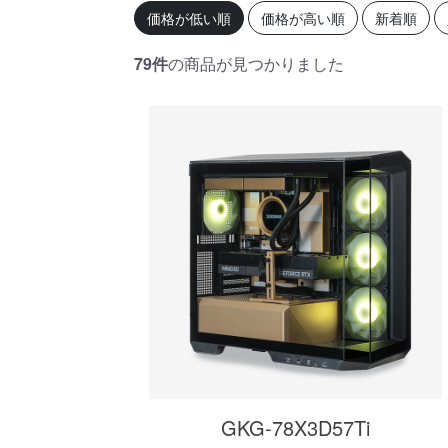
初心者の方、「どのPCを選
360mm
価格が低い順
価格が高い順
新着順
べばいいかわからない」そ
OLEDを
んな方にこそ選んでほし
ドモデル
い、エントリーモデルで
能を兼ね
79件
の商品が見つかりました
す。
が、至高
す。
商品詳細
GKG-78X3D57Ti