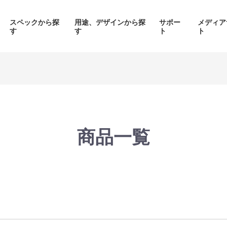
スペックから探
用途、デザインから探
サポー
メディア
す
す
ト
ト
価格帯から探す
製品シリーズから探す
商品一覧
面液晶、
背面コネク
ED簡易水冷搭載
ピラーレスケース採用PC
搭載P
PC
品をみる
商品をみる
商品を