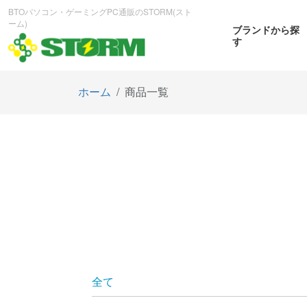
BTOパソコン・ゲーミングPC通販のSTORM(スト
ーム)
ブランドから探
す
ホーム
商品一覧
CPUから探す
GPUから探す
大画
ゲーミングPC
曲面OL
商品をみる
商
全て