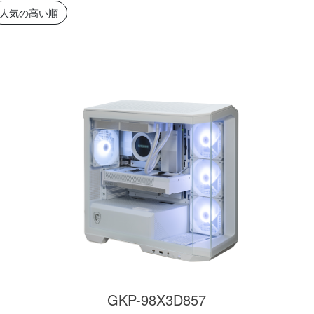
簡易水冷と曲面
270°強化ガラスに黒パーツ
厳格な基準をクリ
人気の高い順
搭載したハイエン
が鮮やかに映え、液晶簡易
「Powered By 
。美しさと冷却性
水冷とラインLEDが重厚な
モデル。世界をリ
備えた「流界2」
高級感を放ちます。
MSIの最新パーツ
の空間を演出しま
商品詳細
商品詳細
商品詳
270°パノラマビューが魅せ
る コストパフォーマンスに
GKP-98X3D857
優れたモデル