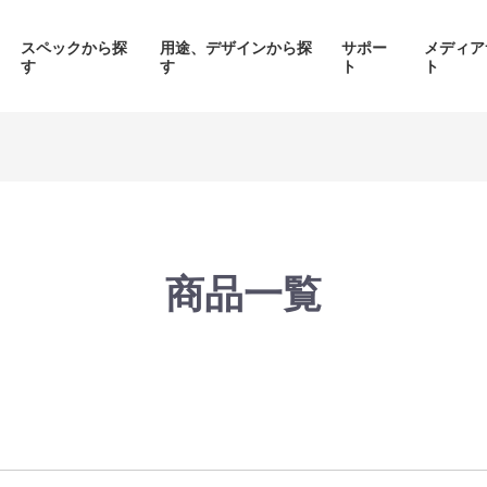
スペックから探
用途、デザインから探
サポー
メディア
す
す
ト
ト
価格帯から探す
製品シリーズから探す
商品一覧
面液晶、
背面コネク
ED簡易水冷搭載
ピラーレスケース採用PC
搭載P
PC
品をみる
商品をみる
商品を