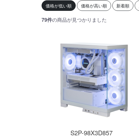
初心者の方、「どのPCを選
360mm
価格が低い順
価格が高い順
新着順
べばいいかわからない」そ
OLEDを
んな方にこそ選んでほし
ドモデル
い、エントリーモデルで
能を兼ね
79件
の商品が見つかりました
す。
が、至高
す。
商品詳細
S2P-98X3D857