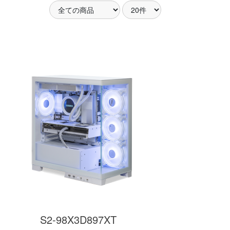
アした
MSI共同開発のPROJECT
MSI」認証
ZERO 背面コネクタマザー
ードする
ボードと2.8型液晶簡易水冷
搭載。
が、パソコン内部の美しさ
を際立たせます。
細
商品詳細
S2-98X3D897XT