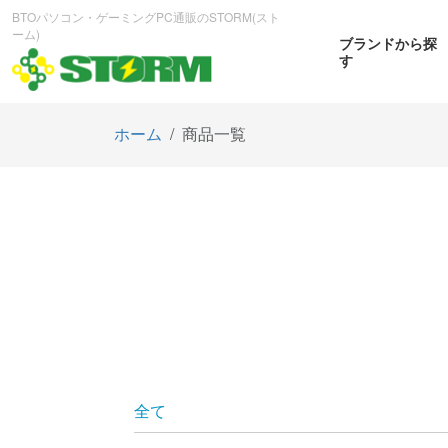
BTOパソコン・ゲーミングPC通販のSTORM(スト
ーム)
ブランドから探
す
ホーム
商品一覧
CPUから探す
GPUから探す
大画
ゲーミングPC
曲面OL
商品をみる
商
全て