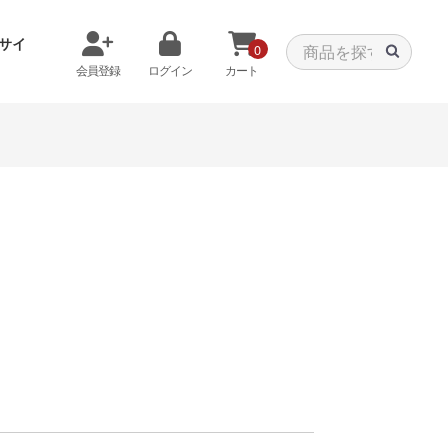
サイ
0
会員登録
ログイン
カート
メモリから探す
クーラーから探す
タパーツ
特価PC
C
みる
商品をみる