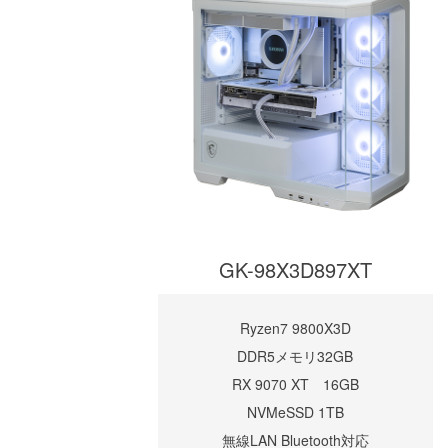
GK-98X3D897XT
Ryzen7 9800X3D
DDR5メモリ32GB
RX 9070 XT 16GB
NVMeSSD 1TB
無線LAN Bluetooth対応