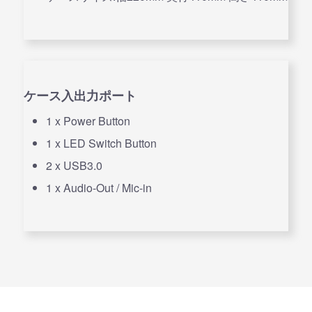
ケース入出力ポート
1 x Power Button
1 x LED Switch Button
2 x USB3.0
1 x Audio-Out / Mic-in