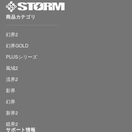
商品カテゴリ
幻界2
幻界GOLD
PLUSシリーズ
風域2
流界2
影界
幻界
新界2
鏡界2
サポート情報