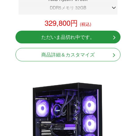
DDR5メモリ 32GB
RX 9060XT 16GB
329,800円
(税込)
NVMeSSD 1TB
無線LAN Bluetooth対応
ただいま品切れ中です。
Windows11 Home 64bit
商品詳細＆カスタマイズ