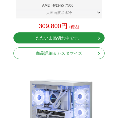
AMD Ryzen5 7500F
大画面液晶水冷
DDR5メモリ 32GB
309,800円
(税込)
RX 9060XT 16G
NVMeSSD 1TB
ただいま品切れ中です。
無線LAN Bluetooth対応
Windows11 Home 64bit
商品詳細＆カスタマイズ