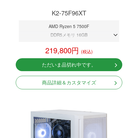
K2-75F96XT
AMD Ryzen 5 7500F
DDR5メモリ 16GB
RX 9060 XT 16GB
219,800円
(税込)
NVMeSSD 1TB
Windows11 Home 64bit
ただいま品切れ中です。
商品詳細＆カスタマイズ