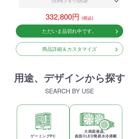
DDR5メモリ32GB
RX 9060XT 16GB
332,800円
(税込)
NVMeSSD 1TB
無線LAN Bluetooth対応
ただいま品切れ中です。
Windows11 Home 64bit
LCDスクリーン搭載
商品詳細＆カスタマイズ
用途、デザインから探す
SEARCH BY USE
大画面液晶、
ゲーミングPC
曲面OLED簡易水冷搭載