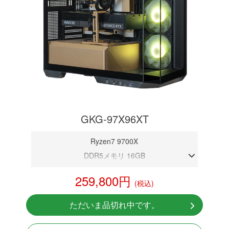
GKG-97X96XT
Ryzen7 9700X
DDR5メモリ 16GB
RX 9060 XT 16GB
259,800円
(税込)
NVMeSSD 1TB
無線LAN Bluetooth対応
ただいま品切れ中です。
Windows11 Home 64bit