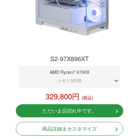
S2-97X896XT
AMD Ryzen7 9700X
メモリ32GB
RX 9060XT 16GB
329,800円
(税込)
NVMeSSD 1TB
無線LAN Bluetooth対応
ただいま品切れ中です。
Windows11 Home 64bit
商品詳細＆カスタマイズ