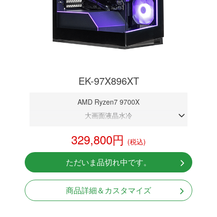
EK-97X896XT
AMD Ryzen7 9700X
大画面液晶水冷
DDR5メモリ 32GB
329,800円
(税込)
RX 9060XT 16G
NVMeSSD 1TB
ただいま品切れ中です。
無線LAN Bluetooth対応
Windows11 Home 64bit
商品詳細＆カスタマイズ