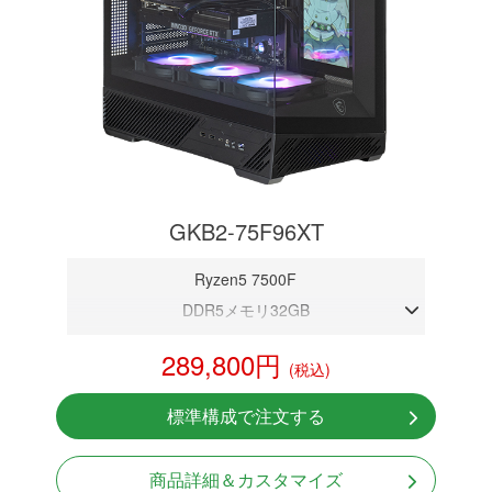
GKB2-75F96XT
Ryzen5 7500F
DDR5メモリ32GB
RX 9060XT 16GB
289,800円
(税込)
NVMeSSD 1TB
無線LAN Bluetooth対応
標準構成で注文する
Windows11 Home 64bit
LCDスクリーン搭載
商品詳細＆カスタマイズ