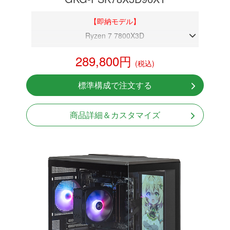
【即納モデル】
Ryzen 7 7800X3D
DDR5メモリ 32GB
289,800円
(税込)
RX 9060 XT 16GB
NVMeSSD 1TB
標準構成で注文する
無線LAN Bluetooth対応
Windows11 Home 64bit
商品詳細＆カスタマイズ