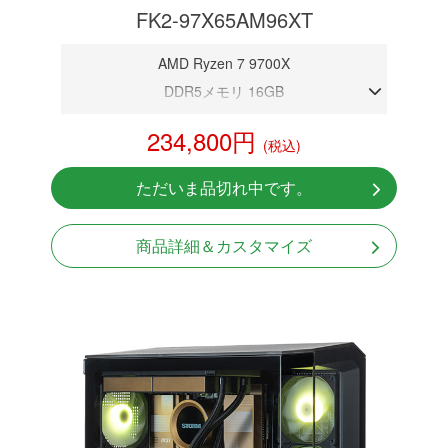
FK2-97X65AM96XT
AMD Ryzen 7 9700X
DDR5メモリ 16GB
RX9060XT 16GB
234,800円
(税込)
NVMeSSD 1TB
Windows11 Home 64bit
ただいま品切れ中です。
商品詳細＆カスタマイズ