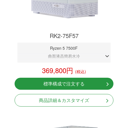
RK2-75F57
Ryzen 5 7500F
曲面液晶簡易水冷
DDR5メモリ 32GB
369,800円
(税込)
RTX 5070 12GB
NVMeSSD 1TB
標準構成で注文する
無線LAN Bluetooth対応
Windows11 Home 64bit
商品詳細＆カスタマイズ