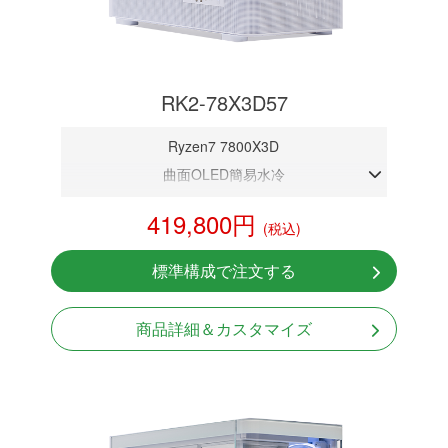
RK2-78X3D57
Ryzen7 7800X3D
曲面OLED簡易水冷
DDR5メモリ 32GB
419,800円
(税込)
RTX 5070 12GB
NVMeSSD 1TB
標準構成で注文する
無線LAN Bluetooth対応
Windows11 Home 64bit
商品詳細＆カスタマイズ