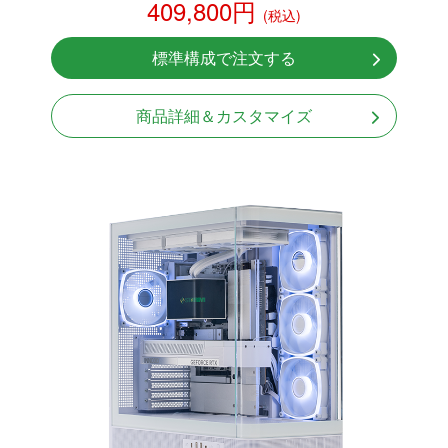
409,800円
(税込)
RTX 5070 12GB
NVMeSSD 1TB
標準構成で注文する
無線LAN Bluetooth対応
Windows11 Home 64bit
商品詳細＆カスタマイズ