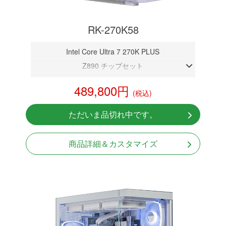
RK-270K58
Intel Core Ultra 7 270K PLUS
Z890 チップセット
DDR5メモリ 32GB
489,800円
(税込)
RTX 5080 16GB
NVMeSSD 1TB
ただいま品切れ中です。
無線LAN Bluetooth対応
Windows11 Home 64bit
商品詳細＆カスタマイズ