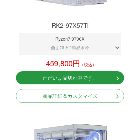
RK2-97X57Ti
Ryzen7 9700X
曲面OLED簡易水冷
DDR5メモリ 32GB
459,800円
(税込)
RTX 5070Ti 16GB
NVMeSSD 1TB
ただいま品切れ中です。
無線LAN Bluetooth対応
Windows11 Home 64bit
商品詳細＆カスタマイズ