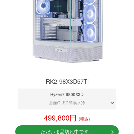
RK2-98X3D57Ti
Ryzen7 9800X3D
曲面OLED簡易水冷
DDR5メモリ 32GB
499,800円
(税込)
RTX 5070Ti 16GB
NVMeSSD 1TB
ただいま品切れ中です。