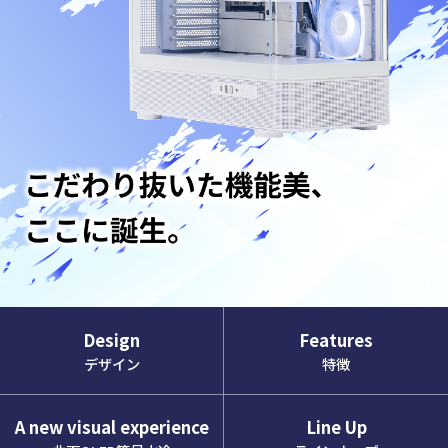
Design
Features
デザイン
特徴
A new visual experience
Line Up