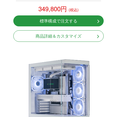
DDR5メモリ 16GB
349,800円
(税込)
RTX 5070 12GB
NVMeSSD 1TB
標準構成で注文する
無線LAN Bluetooth対応
850W GOLD 電源
商品詳細＆カスタマイズ