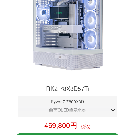
RK2-78X3D57Ti
Ryzen7 7800X3D
曲面OLED簡易水冷
DDR5メモリ 32GB
469,800円
(税込)
RTX 5070Ti 16GB