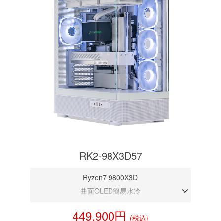
RK2-98X3D57
Ryzen7 9800X3D
曲面OLED簡易水冷
DDR5メモリ 32GB
449,900円
(税込)
RTX 5070 12GB