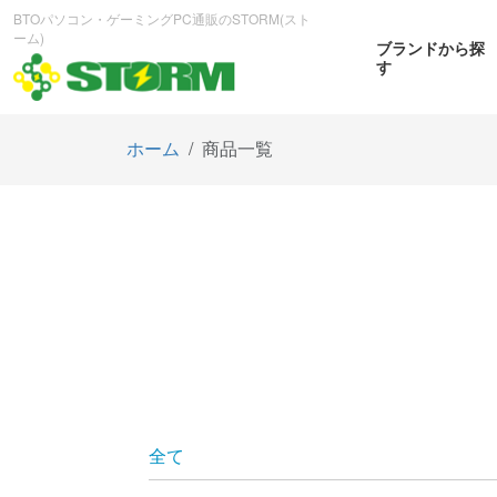
BTOパソコン・ゲーミングPC通販のSTORM(スト
ーム)
ブランドから探
す
ホーム
商品一覧
CPUから探す
GPUから探す
大画
ゲーミングPC
曲面OL
商品をみる
商
全て