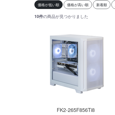
初心者の方、「どのPCを選
360mm
価格が低い順
価格が高い順
新着順
べばいいかわからない」そ
OLEDを
んな方にこそ選んでほし
ドモデル
い、エントリーモデルで
能を兼ね
10件
の商品が見つかりました
す。
が、至高
す。
商品詳細
FK2-265F856Ti8