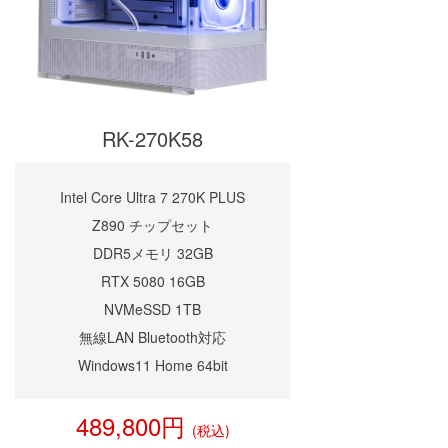
RK-270K58
Intel Core Ultra 7 270K PLUS
Z890 チップセット
DDR5メモリ 32GB
RTX 5080 16GB
NVMeSSD 1TB
無線LAN Bluetooth対応
Windows11 Home 64bit
489,800円
(税込)