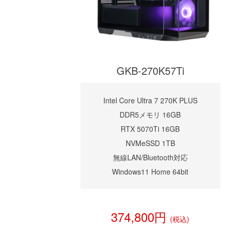
GKB-270K57Ti
Intel Core Ultra 7 270K PLUS
DDR5メモリ 16GB
RTX 5070Ti 16GB
NVMeSSD 1TB
無線LAN/Bluetooth対応
Windows11 Home 64bit
374,800円
(税込)