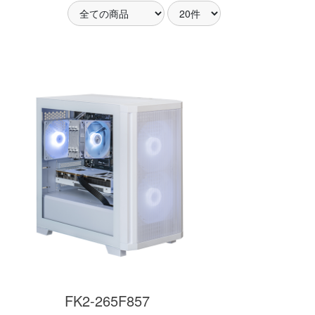
アした
MSI共同開発のPROJECT
MSI」認証
ZERO 背面コネクタマザー
ードする
ボードと2.8型液晶簡易水冷
搭載。
が、パソコン内部の美しさ
を際立たせます。
細
商品詳細
FK2-265F857