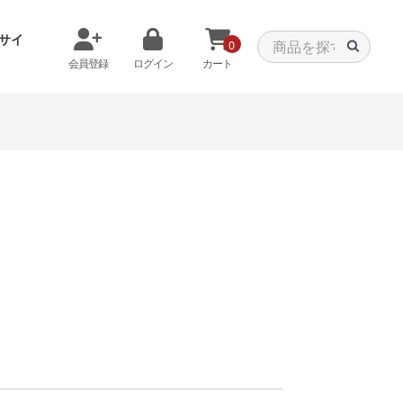
サイ
0
会員登録
ログイン
カート
メモリから探す
クーラーから探す
タパーツ
特価PC
C
みる
商品をみる