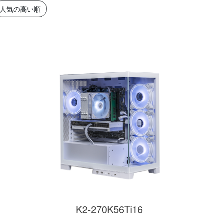
簡易水冷と曲面
270°強化ガラスに黒パーツ
厳格な基準をクリ
人気の高い順
搭載したハイエン
が鮮やかに映え、液晶簡易
「Powered By 
。美しさと冷却性
水冷とラインLEDが重厚な
モデル。世界をリ
備えた「流界2」
高級感を放ちます。
MSIの最新パーツ
の空間を演出しま
商品詳細
商品詳細
商品詳
270°パノラマビューが魅せ
る コストパフォーマンスに
K2-270K56Ti16
優れたモデル