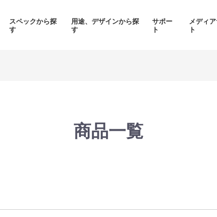
スペックから探
用途、デザインから探
サポー
メディア
す
す
ト
ト
価格帯から探す
製品シリーズから探す
商品一覧
面液晶、
背面コネク
ED簡易水冷搭載
ピラーレスケース採用PC
搭載P
PC
品をみる
商品をみる
商品を