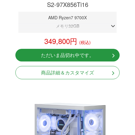
S2-97X856Ti16
AMD Ryzen7 9700X
メモリ32GB
RTX 5060Ti 16GB
349,800円
(税込)
NVMeSSD 1TB
無線LAN Bluetooth対応
ただいま品切れ中です。
Windows11 Home 64bit
商品詳細＆カスタマイズ