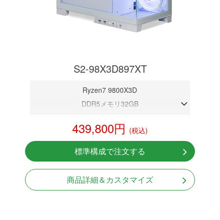
S2-98X3D897XT
Ryzen7 9800X3D
DDR5メモリ32GB
RX 9070 XT 16GB
439,800円
(税込)
NVMeSSD 1TB
無線LAN Bluetooth対応
標準構成で注文する
Windows11 Home 64bit
商品詳細＆カスタマイズ