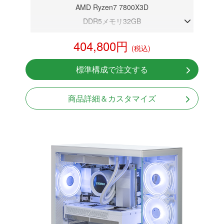
AMD Ryzen7 7800X3D
DDR5メモリ32GB
RTX 5070 12GB
404,800円
(税込)
NVMeSSD 1TB
無線LAN Bluetooth対応
標準構成で注文する
Windows11 Home 64bit
商品詳細＆カスタマイズ