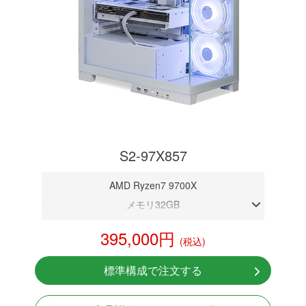
S2-97X857
AMD Ryzen7 9700X
メモリ32GB
RTX 5070 12GB
395,000円
(税込)
NVMeSSD 1TB
無線LAN Bluetooth対応
標準構成で注文する
Windows11 Home 64bit