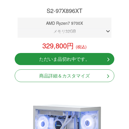
S2-97X896XT
AMD Ryzen7 9700X
メモリ32GB
RX 9060XT 16GB
329,800円
(税込)
NVMeSSD 1TB
無線LAN Bluetooth対応
ただいま品切れ中です。
Windows11 Home 64bit
商品詳細＆カスタマイズ