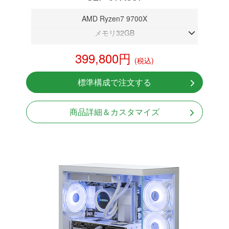
AMD Ryzen7 9700X
メモリ32GB
RTX 5070 12GB
399,800円
(税込)
NVMeSSD 1TB
無線LAN Bluetooth対応
標準構成で注文する
Windows11 Home 64bit
商品詳細＆カスタマイズ