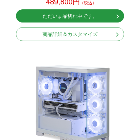
489,800円
(税込)
NVMeSSD 1TB
無線LAN Bluetooth対応
ただいま品切れ中です。
Windows11 Home 64bit
商品詳細＆カスタマイズ