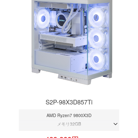
S2P-98X3D857Ti
AMD Ryzen7 9800X3D
メモリ32GB
RTX 5070Ti 16GB