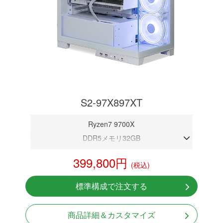
S2-97X897XT
Ryzen7 9700X
DDR5メモリ32GB
RX 9070 XT 16GB
399,800円
(税込)
NVMeSSD 1TB
無線LAN Bluetooth対応
標準構成で注文する
Windows11 Home 64bit
商品詳細＆カスタマイズ