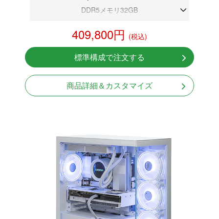
DDR5メモリ32GB
RX 9070 XT 16GB
409,800円
(税込)
NVMeSSD 1TB
無線LAN Bluetooth対応
標準構成で注文する
Windows11 Home 64bit
商品詳細＆カスタマイズ