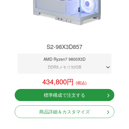
S2-98X3D857
AMD Ryzen7 9800X3D
DDR5メモリ32GB
RTX 5070 12GB
434,800円
(税込)
NVMeSSD 1TB
無線LAN Bluetooth対応
標準構成で注文する
Windows11 Home 64bit
商品詳細＆カスタマイズ