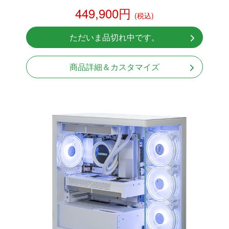
RTX 5070Ti 16GB
449,900円
(税込)
NVMeSSD 1TB
無線LAN Bluetooth対応
ただいま品切れ中です。
Windows11 Home 64bit
商品詳細＆カスタマイズ