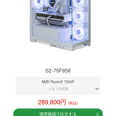
S2-75F856
AMD Ryzen5 7500F
メモリ32GB
RTX 5060
289,800円
(税込)
NVMeSSD 1TB
無線LAN Bluetooth対応
標準構成で注文する