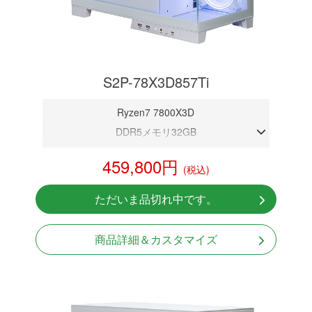
S2P-78X3D857Ti
Ryzen7 7800X3D
DDR5メモリ32GB
RTX 5070Ti 16GB
459,800円
(税込)
NVMeSSD 1TB
無線LAN Bluetooth対応
ただいま品切れ中です。
Windows11 Home 64bit
商品詳細＆カスタマイズ