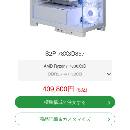
S2P-78X3D857
AMD Ryzen7 7800X3D
DDR5メモリ32GB
RTX 5070 12GB
409,800円
(税込)
NVMeSSD 1TB
無線LAN Bluetooth対応
標準構成で注文する
Windows11 Home 64bit
商品詳細＆カスタマイズ