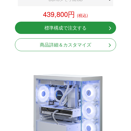
RTX 5070 12GB
439,800円
(税込)
NVMeSSD 1TB
無線LAN Bluetooth対応
標準構成で注文する
Windows11 Home 64bit
商品詳細＆カスタマイズ