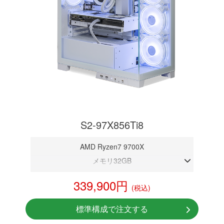
S2-97X856Ti8
AMD Ryzen7 9700X
メモリ32GB
RTX 5060Ti 8GB
339,900円
(税込)
NVMeSSD 1TB
無線LAN Bluetooth対応
標準構成で注文する
Windows11 Home 64bit