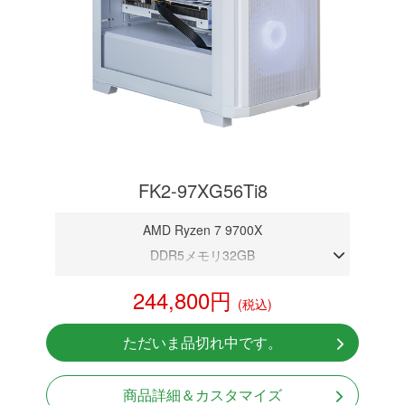
FK2-97XG56Ti8
AMD Ryzen 7 9700X
DDR5メモリ32GB
RTX 5060Ti 8GB
244,800円
(税込)
NVMeSSD 1TB
Windows11 Home 64bit
ただいま品切れ中です。
商品詳細＆カスタマイズ