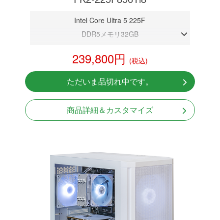
Intel Core Ultra 5 225F
DDR5メモリ32GB
RTX 5060Ti 8GB
239,800円
(税込)
NVMeSSD 1TB
Windows11 Home 64bit
ただいま品切れ中です。
無線LAN Bluetooth対応
商品詳細＆カスタマイズ