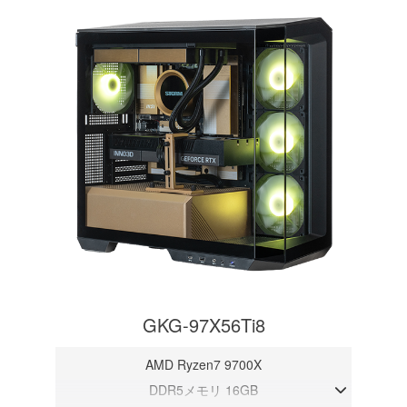
GKG-97X56Ti8
AMD Ryzen7 9700X
DDR5メモリ 16GB