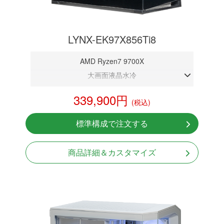
LYNX-EK97X856Ti8
AMD Ryzen7 9700X
大画面液晶水冷
DDR5メモリ 32GB
339,900円
(税込)
RTX 5060Ti 8GB
NVMeSSD 1TB
標準構成で注文する
無線LAN Bluetooth対応
Windows11 Home 64bit
商品詳細＆カスタマイズ