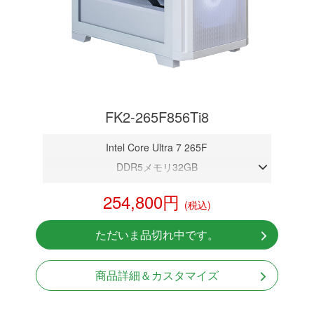
FK2-265F856Ti8
Intel Core Ultra 7 265F
DDR5メモリ32GB
RTX 5060Ti 8GB
254,800円
(税込)
NVMeSSD 1TB
Windows11 Home 64bit
ただいま品切れ中です。
無線LAN Bluetooth対応
商品詳細＆カスタマイズ