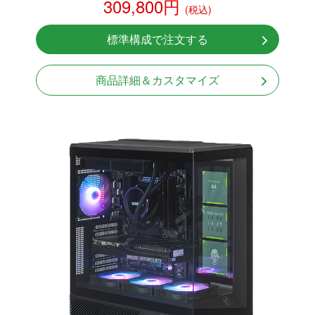
309,800円
(税込)
RTX 5060Ti 8GB
NVMeSSD 1TB
標準構成で注文する
無線LAN Bluetooth対応
850W GOLD 電源
商品詳細＆カスタマイズ