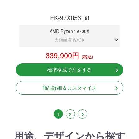
EK-97X856Ti8
AMD Ryzen7 9700X
大画面液晶水冷
DDR5メモリ 32GB
339,900円
(税込)
RTX 5060Ti 8GB
NVMeSSD 1TB
標準構成で注文する
無線LAN Bluetooth対応
850W GOLD 電源
商品詳細＆カスタマイズ
1
2
用途、デザインから探す