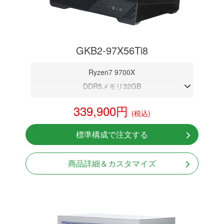
GKB2-97X56Ti8
Ryzen7 9700X
DDR5メモリ32GB
RTX 5060Ti 8GB
339,900円
(税込)
NVMeSSD 1TB
無線LAN Bluetooth対応
標準構成で注文する
Windows11 Home 64bit
LCDスクリーン搭載
商品詳細＆カスタマイズ