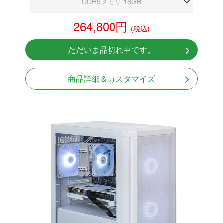
DDR5メモリ 16GB
RTX 5060Ti 8GB
264,800円
(税込)
NVMeSSD 1TB
Windows11 Home 64bit
ただいま品切れ中です。
商品詳細＆カスタマイズ