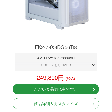
FK2-78X3DG56Ti8
AMD Ryzen 7 7800X3D
DDR5メモリ 32GB
RTX 5060Ti 8GB
249,800円
(税込)
NVMeSSD 1TB
Windows11 Home 64bit
ただいま品切れ中です。
商品詳細＆カスタマイズ