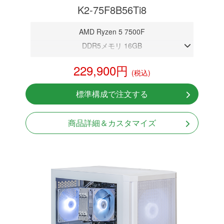
K2-75F8B56Ti8
AMD Ryzen 5 7500F
DDR5メモリ 16GB
RTX 5060Ti 8GB
229,900円
(税込)
NVMeSSD 1TB
Windows11 Home 64bit
標準構成で注文する
商品詳細＆カスタマイズ