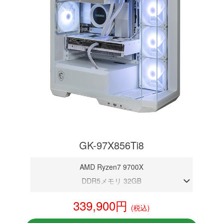
GK-97X856Ti8
AMD Ryzen7 9700X
DDR5メモリ 32GB
RTX 5060Ti 8GB
339,900円
(税込)
NVMeSSD 1TB
無線LAN Bluetooth対応