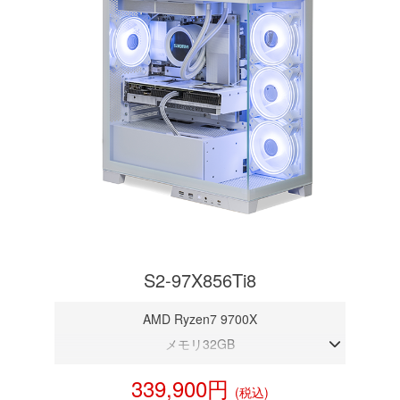
S2-97X856Ti8
AMD Ryzen7 9700X
メモリ32GB
RTX 5060Ti 8GB
339,900円
(税込)
NVMeSSD 1TB