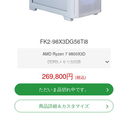
FK2-98X3DG56Ti8
AMD Ryzen 7 9800X3D
DDR5メモリ32GB
RTX 5060Ti 8GB
269,800円
(税込)
NVMeSSD 1TB
Windows11 Home 64bit
ただいま品切れ中です。
商品詳細＆カスタマイズ