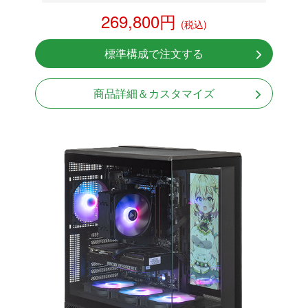
RTX 5060Ti 8GB
269,800円
(税込)
NVMeSSD 1TB
無線LAN Bluetooth対応
標準構成で注文する
Windows11 Home 64bit
商品詳細＆カスタマイズ