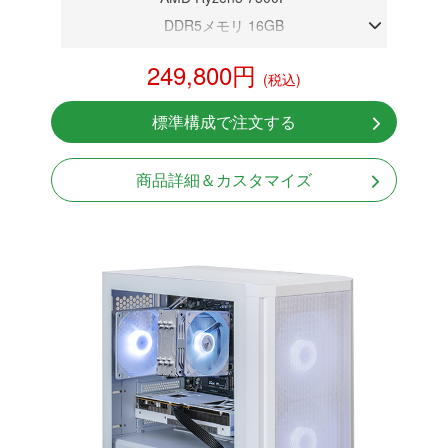
DDR5メモリ 16GB
RTX 5060Ti 8GB
249,800円
(税込)
NVMeSSD 1TB
無線LAN Bluetooth対応
標準構成で注文する
Windows11 Home 64bit
商品詳細＆カスタマイズ