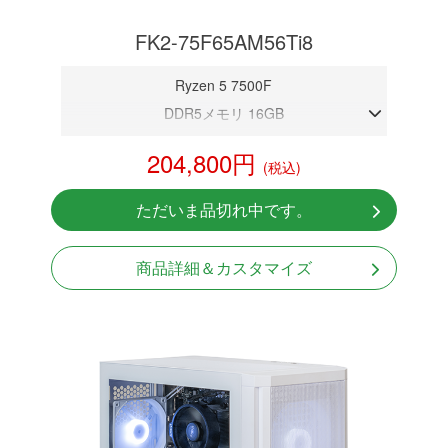
FK2-75F65AM56Ti8
Ryzen 5 7500F
DDR5メモリ 16GB
RTX 5060Ti 8GB
204,800円
(税込)
NVMeSSD 1TB
Windows11 Home 64bit
ただいま品切れ中です。
商品詳細＆カスタマイズ