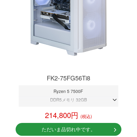
FK2-75FG56Ti8
Ryzen 5 7500F
DDR5メモリ 32GB
RTX 5060Ti 8GB
214,800円
(税込)
NVMeSSD 1TB
Windows11 Home 64bit
ただいま品切れ中です。