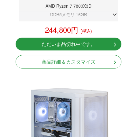
AMD Ryzen 7 7800X3D
DDR5メモリ 16GB
RTX 5060Ti 8GB
244,800円
(税込)
NVMeSSD 1TB
Windows11 Home 64bit
ただいま品切れ中です。
商品詳細＆カスタマイズ