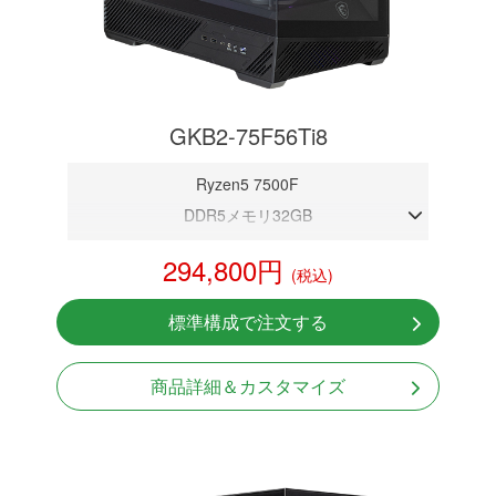
GKB2-75F56Ti8
Ryzen5 7500F
DDR5メモリ32GB
RTX 5060Ti 8GB
294,800円
(税込)
NVMeSSD 1TB
無線LAN Bluetooth対応
標準構成で注文する
Windows11 Home 64bit
LCDスクリーン搭載
商品詳細＆カスタマイズ