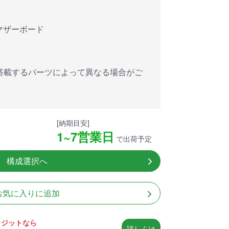
アした
MSI共同開発のPROJECT
MSI」認証
ZERO 背面コネクタマザー
ードする
ボードと2.8型液晶簡易水冷
対応マザーボード
搭載。
が、パソコン内部の美しさ
を際立たせます。
細
商品詳細
搭載するパーツによって異なる場合がご
[納期目安]
1~7営業日
で出荷予定
構成選択へ
お気に入りに追加
レジットなら
詳しくは