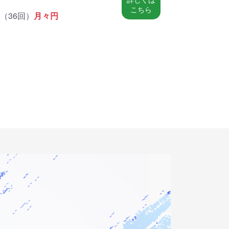
こちら
（
36回
）
月々
円