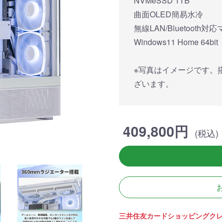
NVMeSSD 1TB
簡易水冷と曲面
270°強化ガラスに黒パーツ
厳格な基準をクリ
搭載したハイエン
が鮮やかに映え、液晶簡易
「Powered By 
曲面OLED簡易水冷
。美しさと冷却性
水冷とラインLEDが重厚な
モデル。世界をリ
無線LAN/Bluetooth
備えた「流界2」
高級感を放ちます。
MSIの最新パーツ
の空間を演出しま
Windows11 Home 64bit
商品詳細
商品詳細
商品詳
※写真はイメージです。
ざいます。
409,800円
(税込)
270°パノラマビューが魅せ
る コストパフォーマンスに
優れたモデル
三井住友カードショッピングク