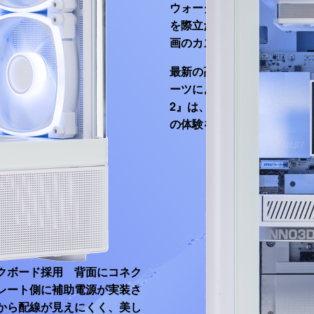
ウォーターブロック部に配
を際立たせるとともに、PC
画のカスタマイズ表示に対
最新の高性能パーツを最大
ーツによって配線を限りな
2』は、ゲーミングからクリ
の体験を提供いたします。
E
化
クボード採用 背面にコネク
レート側に補助電源が実装さ
から配線が見えにくく、美し