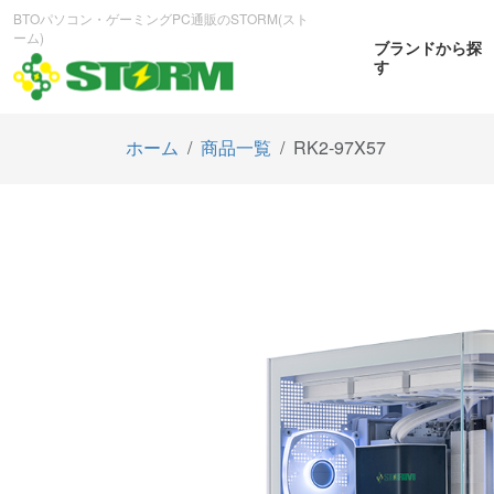
BTOパソコン・ゲーミングPC通販のSTORM(スト
ーム)
ブランドから探
す
ホーム
商品一覧
RK2-97X57
CPUから探す
GPUから探す
大画
ゲーミングPC
曲面OL
商品をみる
商