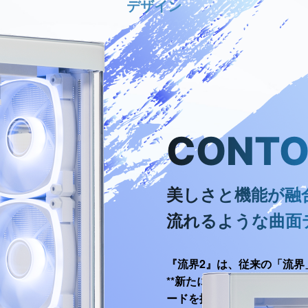
デザイン
CONTO
美しさと機能が融
流れるような曲面
『流界2』は、従来の「流界
**新たに曲面OLED簡易
ードを搭載**し、冷却性能