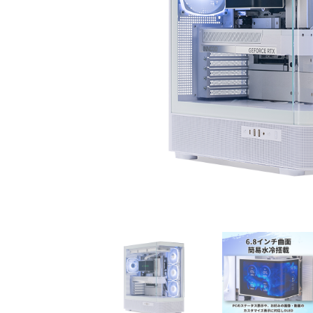
初心者の方、「どのPCを選
360mm
べばいいかわからない」そ
OLEDを
んな方にこそ選んでほし
ドモデル
い、エントリーモデルで
能を兼ね
す。
が、至高
す。
商品詳細