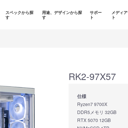
スペックから探
用途、デザインから探
サポー
メディア
す
す
ト
ト
価格帯から探す
製品シリーズから探す
RK2-97X57
面液晶、
背面コネク
ED簡易水冷搭載
ピラーレスケース採用PC
仕様
搭載P
PC
Ryzen7 9700X
品をみる
商品をみる
商品を
DDR5メモリ 32GB
RTX 5070 12GB