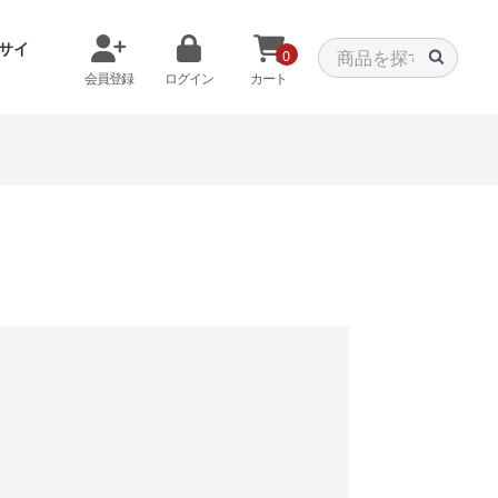
サイ
0
会員登録
ログイン
カート
メモリから探す
クーラーから探す
タパーツ
特価PC
C
みる
商品をみる