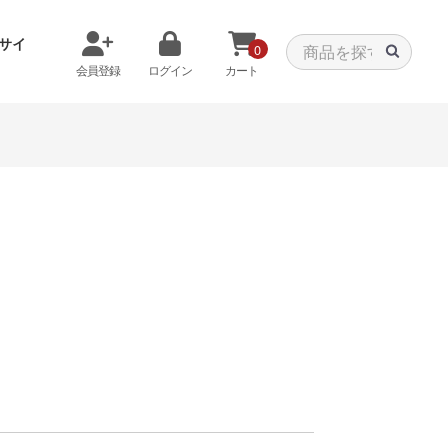
サイ
0
会員登録
ログイン
カート
メモリから探す
クーラーから探す
タパーツ
特価PC
C
みる
商品をみる