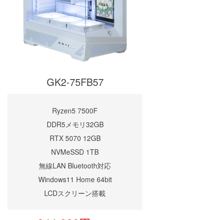
GK2-75FB57
Ryzen5 7500F
DDR5メモリ32GB
RTX 5070 12GB
NVMeSSD 1TB
無線LAN Bluetooth対応
Windows11 Home 64bit
LCDスクリーン搭載