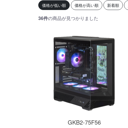
初心者の方、「どのPCを選
360mm
価格が低い順
価格が高い順
新着順
べばいいかわからない」そ
OLEDを
んな方にこそ選んでほし
ドモデル
い、エントリーモデルで
能を兼ね
36件
の商品が見つかりました
す。
が、至高
す。
商品詳細
GKB2-75F56