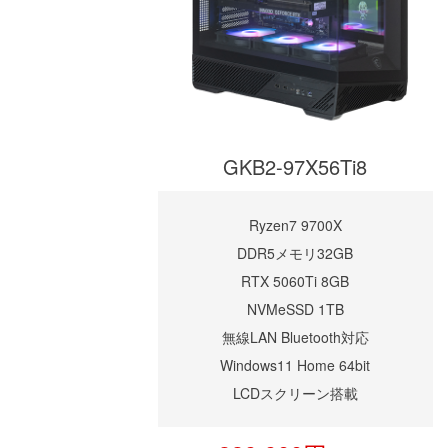
GKB2-97X56Ti8
Ryzen7 9700X
DDR5メモリ32GB
RTX 5060Ti 8GB
NVMeSSD 1TB
無線LAN Bluetooth対応
Windows11 Home 64bit
LCDスクリーン搭載