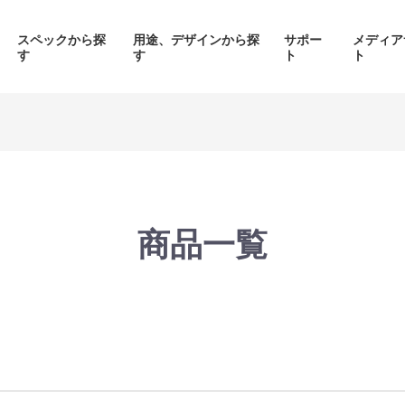
スペックから探
用途、デザインから探
サポー
メディア
す
す
ト
ト
価格帯から探す
製品シリーズから探す
商品一覧
面液晶、
背面コネク
ED簡易水冷搭載
ピラーレスケース採用PC
搭載P
PC
品をみる
商品をみる
商品を