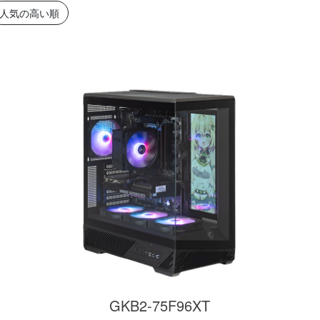
簡易水冷と曲面
270°強化ガラスに黒パーツ
厳格な基準をクリ
人気の高い順
搭載したハイエン
が鮮やかに映え、液晶簡易
「Powered By 
。美しさと冷却性
水冷とラインLEDが重厚な
モデル。世界をリ
備えた「流界2」
高級感を放ちます。
MSIの最新パーツ
の空間を演出しま
商品詳細
商品詳細
商品詳
270°パノラマビューが魅せ
る コストパフォーマンスに
GKB2-75F96XT
優れたモデル