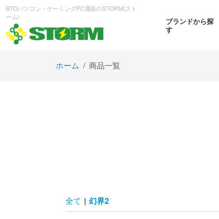
BTOパソコン・ゲーミングPC通販のSTORM(スト
ーム)
ブランドから探
す
ホーム
商品一覧
CPUから探す
GPUから探す
大画
ゲーミングPC
曲面OL
商品をみる
商
全て
|
幻界2