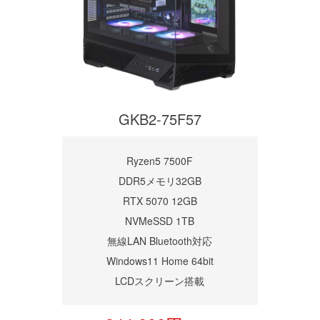
GKB2-75F57
Ryzen5 7500F
DDR5メモリ32GB
RTX 5070 12GB
NVMeSSD 1TB
無線LAN Bluetooth対応
Windows11 Home 64bit
LCDスクリーン搭載