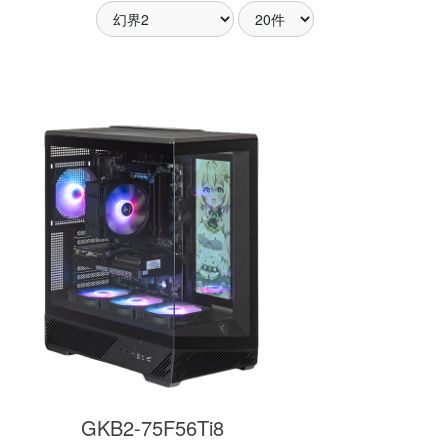
アした
MSI共同開発のPROJECT
MSI」認証
ZERO 背面コネクタマザー
ードする
ボードと2.8型液晶簡易水冷
搭載。
が、パソコン内部の美しさ
を際立たせます。
細
商品詳細
GKB2-75F56Ti8