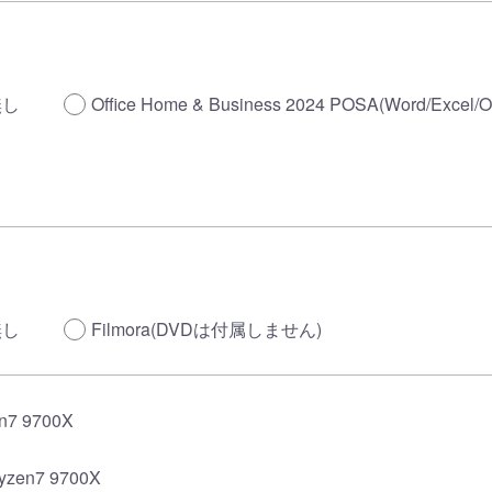
無し
Office Home & Business 2024 POSA(Word/Excel/O
無し
Filmora(DVDは付属しません)
n7 9700X
yzen7 9700X