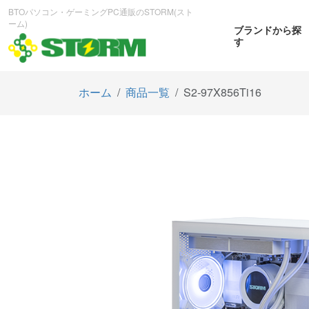
BTOパソコン・ゲーミングPC通販のSTORM(スト
ーム)
ブランドから探
す
ホーム
商品一覧
S2-97X856Ti16
CPUから探す
GPUから探す
大画
ゲーミングPC
曲面OL
商品をみる
商