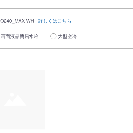
IO240_MAX WH
詳しくはこちら
大画面液晶簡易水冷
大型空冷