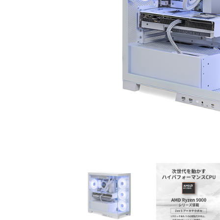
初心者の方、「どのPCを選
360mm
べばいいかわからない」そ
OLEDを
んな方にこそ選んでほし
ドモデル
い、エントリーモデルで
能を兼ね
す。
が、至高
す。
商品詳細