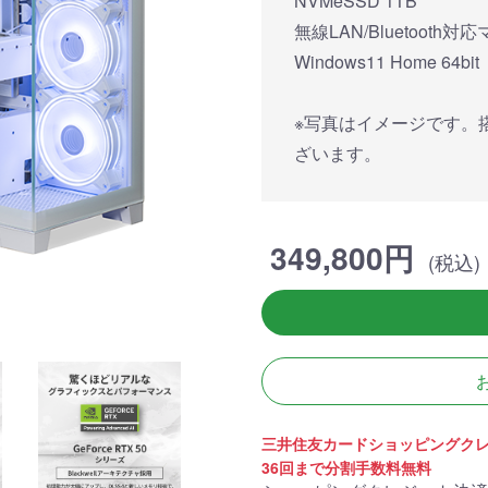
NVMeSSD 1TB
簡易水冷と曲面
270°強化ガラスに黒パーツ
厳格な基準をクリ
搭載したハイエン
が鮮やかに映え、液晶簡易
「Powered By 
無線LAN/Bluetooth
。美しさと冷却性
水冷とラインLEDが重厚な
モデル。世界をリ
Windows11 Home 64bit
備えた「流界2」
高級感を放ちます。
MSIの最新パーツ
の空間を演出しま
※写真はイメージです。
商品詳細
商品詳細
商品詳
ざいます。
349,800円
(税込)
270°パノラマビューが魅せ
る コストパフォーマンスに
三井住友カードショッピングク
優れたモデル
36回まで分割手数料無料