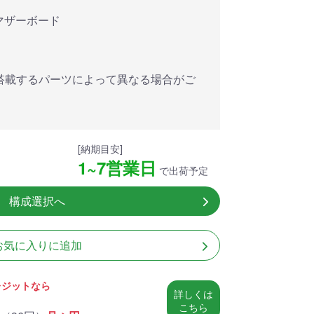
アした
MSI共同開発のPROJECT
MSI」認証
ZERO 背面コネクタマザー
対応マザーボード
ードする
ボードと2.8型液晶簡易水冷
搭載。
が、パソコン内部の美しさ
を際立たせます。
搭載するパーツによって異なる場合がご
細
商品詳細
[納期目安]
1~7営業日
で出荷予定
構成選択へ
お気に入りに追加
レジットなら
詳しくは
こちら