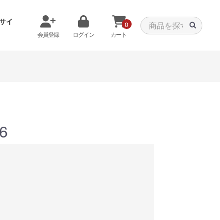
サイ
0
会員登録
ログイン
カート
メモリから探す
クーラーから探す
6
タパーツ
特価PC
C
みる
商品をみる