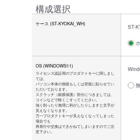
構成選択
ケース (ST-KYOKAI_WH)
ST-
OS (WINDOWS11)
Wind
ライセンス認証用のプロダクトキーに関しまし
ては、
パソコン本体の側面もしくは背面に貼らせてい
ただいております。
スクラッチ（銀膜保護）部分につきましては、
コインなどで軽くこすってください。
強く削ったり無理に剥がしたりしますと文字が
見えなくなります。
万一プロダクトキーが見えなくなってしまった
場合でも
再発行や交換はできかねてしまいますのでご注
意下さい。