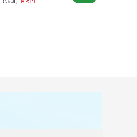
（
36回
）
月々
円