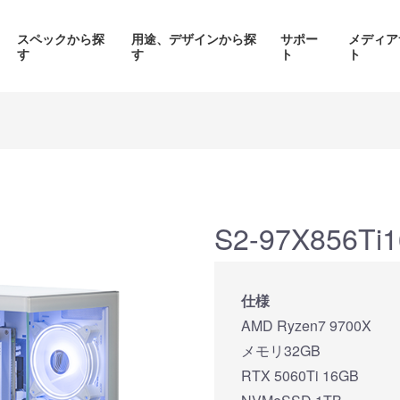
スペックから探
用途、デザインから探
サポー
メディア
す
す
ト
ト
価格帯から探す
製品シリーズから探す
S2-97X856Ti1
面液晶、
背面コネク
ED簡易水冷搭載
ピラーレスケース採用PC
仕様
搭載P
PC
AMD Ryzen7 9700X
品をみる
商品をみる
商品を
メモリ32GB
RTX 5060Ti 16GB