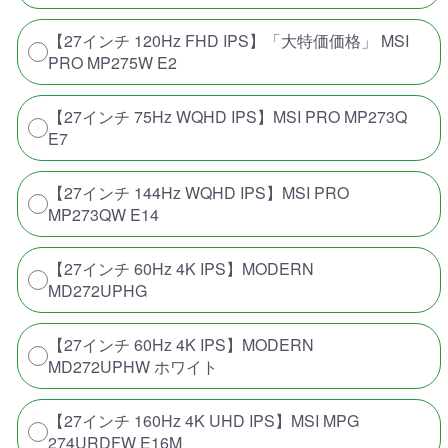
【27インチ 120Hz FHD IPS】「大特価価格」 MSI
PRO MP275W E2
【27インチ 75Hz WQHD IPS】MSI PRO MP273Q
E7
【27インチ 144Hz WQHD IPS】MSI PRO
MP273QW E14
【27インチ 60Hz 4K IPS】MODERN
MD272UPHG
【27インチ 60Hz 4K IPS】MODERN
MD272UPHW ホワイト
【27インチ 160Hz 4K UHD IPS】MSI MPG
274URDFW E16M