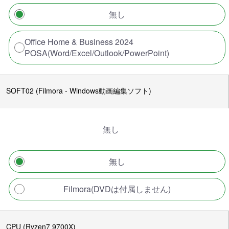
無し
Office Home & Business 2024
POSA(Word/Excel/Outlook/PowerPoint)
SOFT02 (Filmora - Windows動画編集ソフト)
無し
無し
Filmora(DVDは付属しません)
CPU (Ryzen7 9700X)