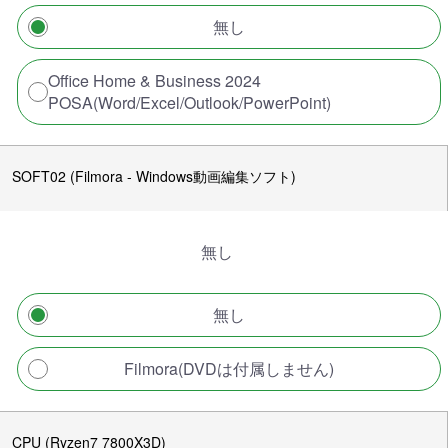
無し
Office Home & Business 2024
POSA(Word/Excel/Outlook/PowerPoint)
SOFT02 (Filmora - Windows動画編集ソフト)
無し
無し
Filmora(DVDは付属しません)
CPU (Ryzen7 7800X3D)