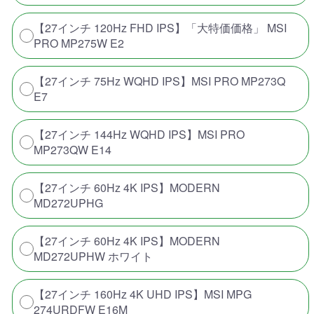
【27インチ 120Hz FHD IPS】「大特価価格」 MSI
PRO MP275W E2
【27インチ 75Hz WQHD IPS】MSI PRO MP273Q
E7
【27インチ 144Hz WQHD IPS】MSI PRO
MP273QW E14
【27インチ 60Hz 4K IPS】MODERN
MD272UPHG
【27インチ 60Hz 4K IPS】MODERN
MD272UPHW ホワイト
【27インチ 160Hz 4K UHD IPS】MSI MPG
274URDFW E16M