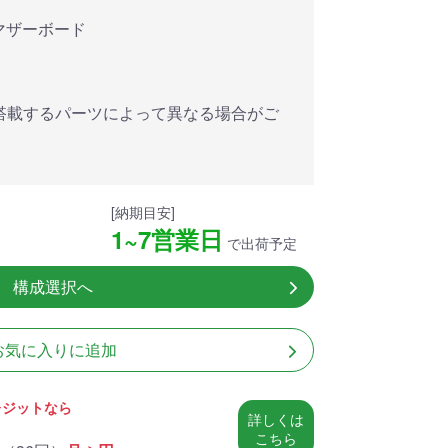
アした
MSI共同開発のPROJECT
MSI」認証
ZERO 背面コネクタマザー
対応マザーボード
ードする
ボードと2.8型液晶簡易水冷
搭載。
が、パソコン内部の美しさ
を際立たせます。
搭載するパーツによって異なる場合がご
細
商品詳細
[納期目安]
1~7営業日
で出荷予定
構成選択へ
お気に入りに追加
レジットなら
詳しくは
こちら