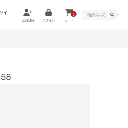
サイ
0
会員登録
ログイン
カート
メモリから探す
クーラーから探す
858
タパーツ
特価PC
C
みる
商品をみる