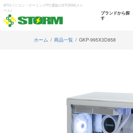
BTOパソコン・ゲーミングPC通販のSTORM(スト
ーム)
ブランドから探
す
ホーム
商品一覧
GKP-995X3D858
CPUから探す
GPUから探す
大画
ゲーミングPC
曲面OL
商品をみる
商