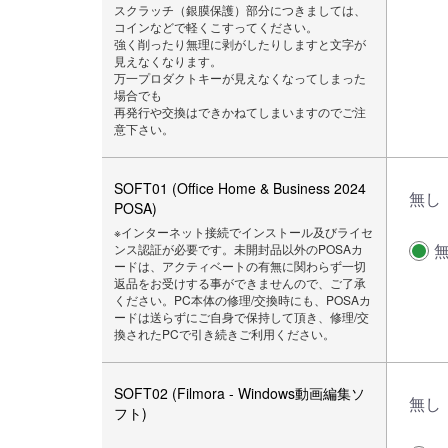
スクラッチ（銀膜保護）部分につきましては、
コインなどで軽くこすってください。
強く削ったり無理に剥がしたりしますと文字が
見えなくなります。
万一プロダクトキーが見えなくなってしまった
場合でも
再発行や交換はできかねてしまいますのでご注
意下さい。
SOFT01 (Office Home & Business 2024
無し
POSA)
※インターネット接続でインストール及びライセ
ンス認証が必要です。未開封品以外のPOSAカ
ードは、アクティベートの有無に関わらず一切
返品をお受けする事ができませんので、ご了承
ください。PC本体の修理/交換時にも、POSAカ
ードは送らずにご自身で保持して頂き、修理/交
換されたPCで引き続きご利用ください。
SOFT02 (Filmora - Windows動画編集ソ
無し
フト)