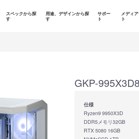
スペックから探
用途、デザインから探
サポー
メディア
す
す
ト
ト
価格帯から探す
製品シリーズから探す
GKP-995X3D
面液晶、
背面コネク
ED簡易水冷搭載
ピラーレスケース採用PC
仕様
搭載P
PC
Ryzen9 9950X3D
品をみる
商品をみる
商品を
DDR5メモリ32GB
RTX 5080 16GB