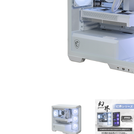
初心者の方、「どのPCを選
360mm
べばいいかわからない」そ
OLEDを
んな方にこそ選んでほし
ドモデル
い、エントリーモデルで
能を兼ね
す。
が、至高
す。
商品詳細