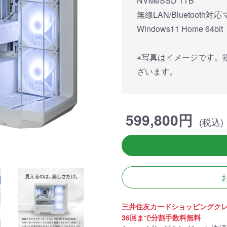
NVMeSSD 1TB
簡易水冷と曲面
270°強化ガラスに黒パーツ
厳格な基準をクリ
搭載したハイエン
が鮮やかに映え、液晶簡易
「Powered By 
無線LAN/Bluetooth
。美しさと冷却性
水冷とラインLEDが重厚な
モデル。世界をリ
Windows11 Home 64bit
備えた「流界2」
高級感を放ちます。
MSIの最新パーツ
の空間を演出しま
※写真はイメージです。
商品詳細
商品詳細
商品詳
ざいます。
599,800円
(税込)
270°パノラマビューが魅せ
る コストパフォーマンスに
三井住友カードショッピングク
優れたモデル
36回まで分割手数料無料