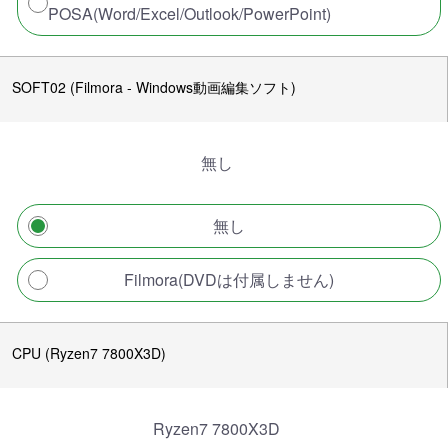
POSA(Word/Excel/Outlook/PowerPoint)
SOFT02 (Filmora - Windows動画編集ソフト)
無し
無し
Filmora(DVDは付属しません)
CPU (Ryzen7 7800X3D)
Ryzen7 7800X3D