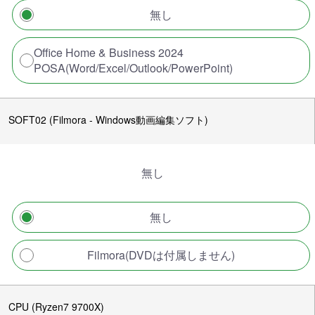
無し
Office Home & Business 2024
POSA(Word/Excel/Outlook/PowerPoint)
SOFT02 (Filmora - Windows動画編集ソフト)
無し
無し
Filmora(DVDは付属しません)
CPU (Ryzen7 9700X)