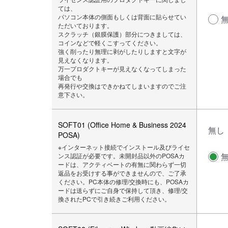
ては、
パソコン本体の側面もしくは背面に貼らせてい
ただいております。
スクラッチ（銀膜保護）部分につきましては、
コインなどで軽くこすってください。
強く削ったり無理に剥がしたりしますと文字が
見えなくなります。
万一プロダクトキーが見えなくなってしまった
場合でも
再発行や交換はできかねてしまいますのでご注
意下さい。
SOFT01 (Office Home & Business 2024
無し
POSA)
※インターネット接続でインストール及びライセ
ンス認証が必要です。未開封品以外のPOSAカ
ードは、アクティベートの有無に関わらず一切
返品をお受けする事ができませんので、ご了承
ください。PC本体の修理/交換時にも、POSAカ
ードは送らずにご自身で保持して頂き、修理/交
換されたPCで引き続きご利用ください。