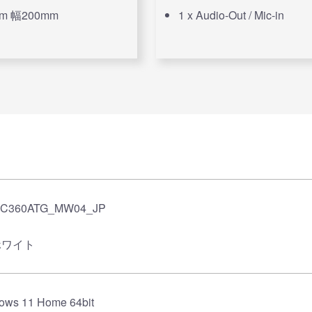
m 幅200mm
1 x Audio-Out / Mic-in
EC360ATG_MW04_JP
ホワイト
ows 11 Home 64bit