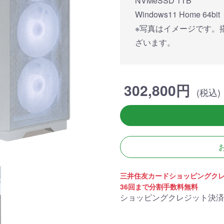
NVMeSSD 1TB
簡易水冷と曲面
270°強化ガラスに黒パーツ
厳格な基準をクリ
搭載したハイエン
が鮮やかに映え、液晶簡易
「Powered By 
Windows11 Home 64bit
。美しさと冷却性
水冷とラインLEDが重厚な
モデル。世界をリ
※写真はイメージです。
備えた「流界2」
高級感を放ちます。
MSIの最新パーツ
の空間を演出しま
ざいます。
商品詳細
商品詳細
商品詳
302,800円
(税込)
三井住友カードショッピングク
36回まで分割手数料無料
270°パノラマビューが魅せ
ショッピングクレジット決済
る コストパフォーマンスに
優れたモデル