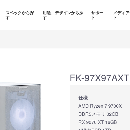
スペックから探
用途、デザインから探
サポー
メディア
す
す
ト
ト
価格帯から探す
製品シリーズから探す
FK-97X97AXT
面液晶、
背面コネク
ED簡易水冷搭載
ピラーレスケース採用PC
仕様
搭載P
PC
AMD Ryzen 7 9700X
品をみる
商品をみる
商品を
DDR5メモリ 32GB
RX 9070 XT 16GB