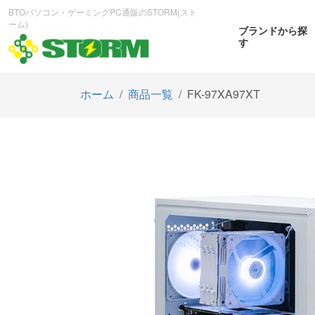
BTOパソコン・ゲーミングPC通販のSTORM(スト
ーム)
ブランドから探
す
ホーム
商品一覧
FK-97XA97XT
CPUから探す
GPUから探す
大画
ゲーミングPC
曲面OL
商品をみる
商