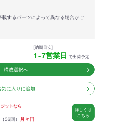
アした
MSI共同開発のPROJECT
MSI」認証
ZERO 背面コネクタマザー
ードする
ボードと2.8型液晶簡易水冷
搭載するパーツによって異なる場合がご
搭載。
が、パソコン内部の美しさ
を際立たせます。
細
商品詳細
[納期目安]
1~7営業日
で出荷予定
構成選択へ
お気に入りに追加
レジットなら
詳しくは
こちら
（
36回
）
月々
円