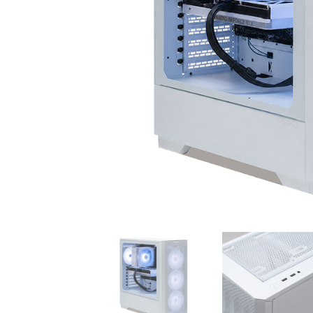
初心者の方、「どのPCを選
360mm
べばいいかわからない」そ
OLEDを
んな方にこそ選んでほし
ドモデル
い、エントリーモデルで
能を兼ね
す。
が、至高
す。
商品詳細