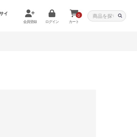
サイ
0
会員登録
ログイン
カート
メモリから探す
クーラーから探す
タパーツ
特価PC
C
みる
商品をみる