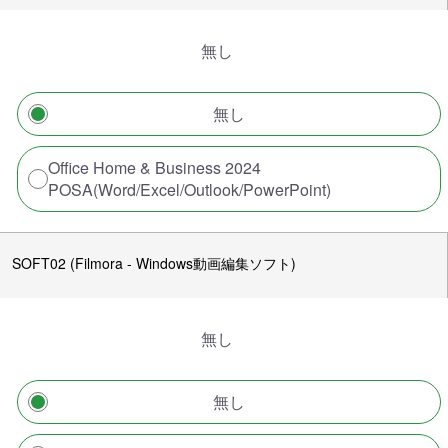
無し
無し
Office Home & Business 2024
POSA(Word/Excel/Outlook/PowerPoint)
SOFT02 (Filmora - Windows動画編集ソフト)
無し
無し