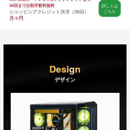
36回まで分割手数料無料
詳しくは
ショッピングクレジット決済（
36回
）
こちら
月々
円
Design
デザイン