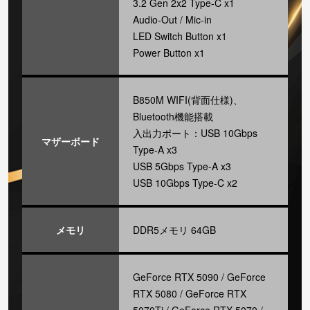
3.2 Gen 2x2 Type-C x1
Audio-Out / Mic-in
LED Switch Button x1
Power Button x1
B850M WIFI(背面仕様)、
Bluetooth機能搭載
入出力ポート：USB 10Gbps
マザーボード
Type-A x3
USB 5Gbps Type-A x3
USB 10Gbps Type-C x2
メモリ
DDR5メモリ 64GB
GeForce RTX 5090 / GeForce
RTX 5080 / GeForce RTX