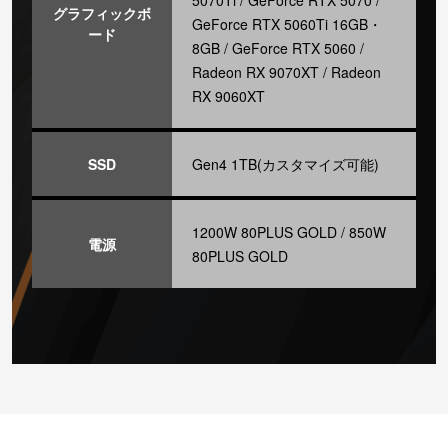
5070Ti / GeForce RTX 5070 /
グラフィックボ
GeForce RTX 5060Ti 16GB・
ード
8GB / GeForce RTX 5060 /
Radeon RX 9070XT / Radeon
RX 9060XT
SSD
Gen4 1TB(カスタマイズ可能)
1200W 80PLUS GOLD / 850W
電源
80PLUS GOLD