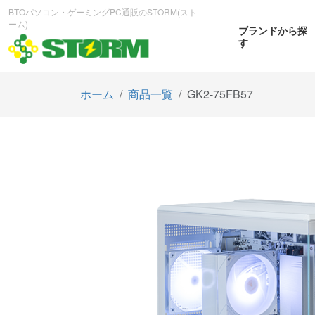
BTOパソコン・ゲーミングPC通販のSTORM(スト
ーム)
ブランドから探
す
ホーム
商品一覧
GK2-75FB57
CPUから探す
GPUから探す
大画
ゲーミングPC
曲面OL
商品をみる
商