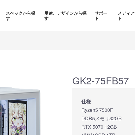
スペックから探
用途、デザインから探
サポー
メディア
す
す
ト
ト
価格帯から探す
製品シリーズから探す
GK2-75FB57
面液晶、
背面コネク
ED簡易水冷搭載
ピラーレスケース採用PC
仕様
搭載P
PC
Ryzen5 7500F
品をみる
商品をみる
商品を
DDR5メモリ32GB
RTX 5070 12GB