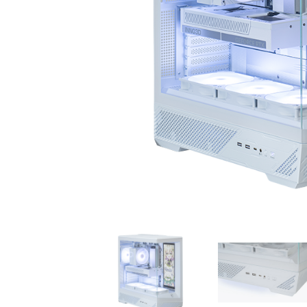
初心者の方、「どのPCを選
360mm
べばいいかわからない」そ
OLEDを
んな方にこそ選んでほし
ドモデル
い、エントリーモデルで
能を兼ね
す。
が、至高
す。
商品詳細