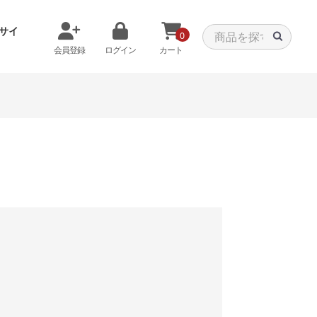
サイ
0
会員登録
ログイン
カート
メモリから探す
クーラーから探す
タパーツ
特価PC
C
みる
商品をみる