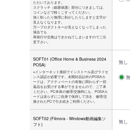
ただいております。
スクラッチ（銀膜保護）部分につきましては、
コインなどで軽くこすってください。
強く削ったり無理に剥がしたりしますと文字が
見えなくなります。
万一プロダクトキーが見えなくなってしまった
場合でも
再発行や交換はできかねてしまいますのでご注
意下さい。
SOFT01 (Office Home & Business 2024
無し
POSA)
※インターネット接続でインストール及びライセ
ンス認証が必要です。未開封品以外のPOSAカ
ードは、アクティベートの有無に関わらず一切
返品をお受けする事ができませんので、ご了承
ください。PC本体の修理/交換時にも、POSAカ
ードは送らずにご自身で保持して頂き、修理/交
換されたPCで引き続きご利用ください。
SOFT02 (Filmora - Windows動画編集ソ
無し
フト)