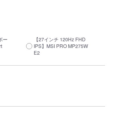
ボー
【27インチ 120Hz FHD
t
IPS】MSI PRO MP275W
E2