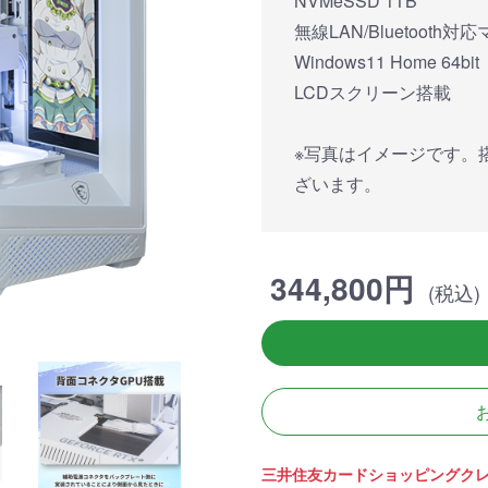
NVMeSSD 1TB
簡易水冷と曲面
270°強化ガラスに黒パーツ
厳格な基準をクリ
搭載したハイエン
が鮮やかに映え、液晶簡易
「Powered By 
無線LAN/Bluetooth
。美しさと冷却性
水冷とラインLEDが重厚な
モデル。世界をリ
Windows11 Home 64bit
備えた「流界2」
高級感を放ちます。
MSIの最新パーツ
の空間を演出しま
LCDスクリーン搭載
商品詳細
商品詳細
商品詳
※写真はイメージです。
ざいます。
344,800円
(税込)
270°パノラマビューが魅せ
る コストパフォーマンスに
優れたモデル
三井住友カードショッピングク