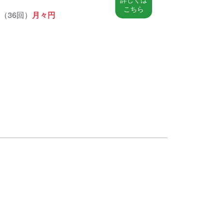
こちら
（
36回
）
月々
円