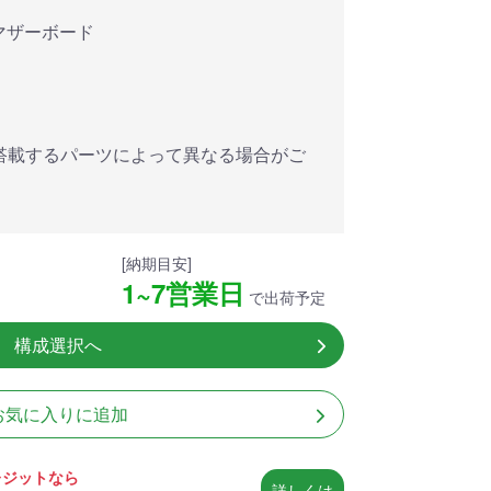
アした
MSI共同開発のPROJECT
MSI」認証
ZERO 背面コネクタマザー
対応マザーボード
ードする
ボードと2.8型液晶簡易水冷
搭載。
が、パソコン内部の美しさ
を際立たせます。
細
商品詳細
搭載するパーツによって異なる場合がご
[納期目安]
1~7営業日
で出荷予定
構成選択へ
お気に入りに追加
レジットなら
詳しくは