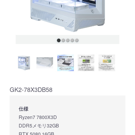
GK2-78X3DB58
仕様
Ryzen7 7800X3D
DDR5メモリ32GB
RTX 5080 16GB