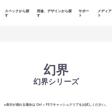
スペックから探
用途、デザインから探
サポー
メディア
す
す
ト
ト
価格帯から探す
製品シリーズから探す
幻界
幻界シリーズ
面液晶、
背面コネク
ED簡易水冷搭載
ピラーレスケース採用PC
搭載P
PC
品をみる
商品をみる
商品を
※表示が崩れる場合は Ctrl + F5でキャッシュクリアをお試しください。