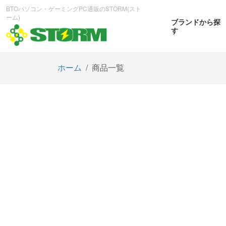
BTOパソコン・ゲーミングPC通販のSTORM(スト
ーム)
ブランドから探
す
ホーム
商品一覧
CPUから探す
GPUから探す
大画
ゲーミングPC
曲面OL
商品をみる
商