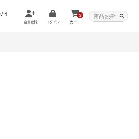
サイ
0
会員登録
ログイン
カート
メモリから探す
クーラーから探す
タパーツ
特価PC
C
みる
商品をみる