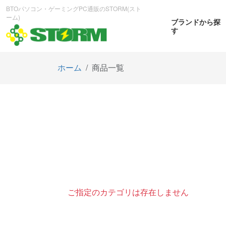
BTOパソコン・ゲーミングPC通販のSTORM(スト
ーム)
ブランドから探
す
ホーム
商品一覧
CPUから探す
GPUから探す
大画
ゲーミングPC
曲面OL
商品をみる
商
ご指定のカテゴリは存在しません