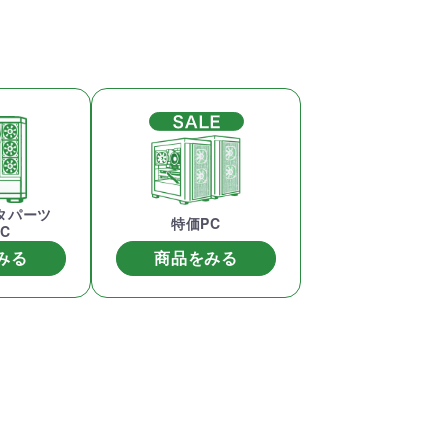
アした
MSI共同開発のPROJECT
MSI」認証
ZERO 背面コネクタマザー
ードする
ボードと2.8型液晶簡易水冷
搭載。
が、パソコン内部の美しさ
を際立たせます。
細
商品詳細
タパーツ
特価PC
C
みる
商品をみる