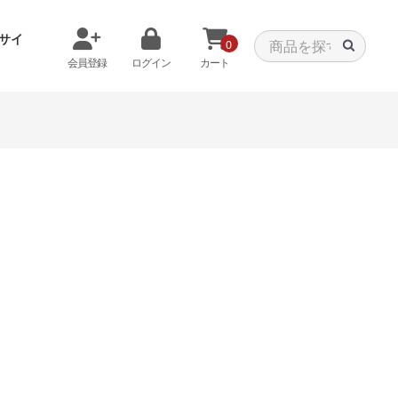
サイ
0
会員登録
ログイン
カート
メモリから探す
クーラーから探す
タパーツ
特価PC
C
みる
商品をみる