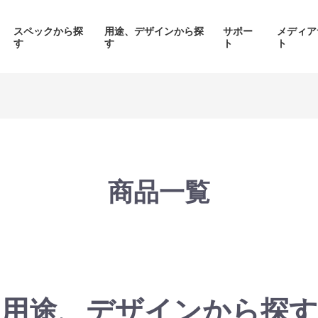
スペックから探
用途、デザインから探
サポー
メディア
す
す
ト
ト
価格帯から探す
製品シリーズから探す
商品一覧
面液晶、
背面コネク
ED簡易水冷搭載
ピラーレスケース採用PC
搭載P
PC
品をみる
商品をみる
商品を
用途、デザインから探す