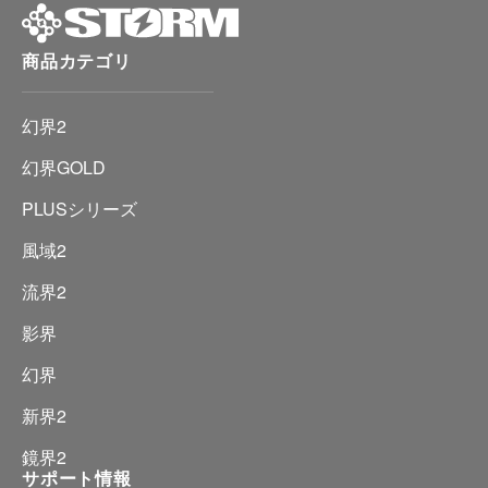
商品カテゴリ
幻界2
幻界GOLD
PLUSシリーズ
風域2
流界2
影界
幻界
新界2
鏡界2
サポート情報