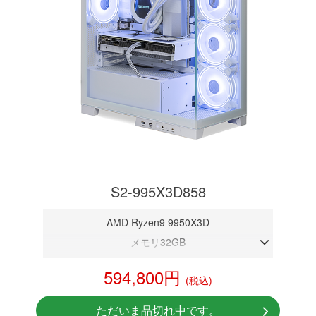
S2-995X3D858
AMD Ryzen9 9950X3D
メモリ32GB
RTX 5080 16GB
594,800円
(税込)
NVMeSSD 1TB
無線LAN Bluetooth対応
ただいま品切れ中です。