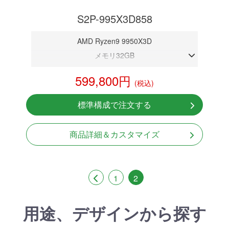
S2P-995X3D858
AMD Ryzen9 9950X3D
メモリ32GB
RTX 5080 16GB
599,800円
(税込)
NVMeSSD 1TB
無線LAN Bluetooth対応
標準構成で注文する
Windows11 Home 64bit
商品詳細＆カスタマイズ
1
2
用途、デザインから探す