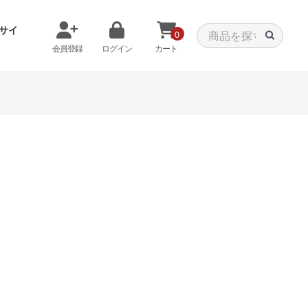
サイ
0
会員登録
ログイン
カート
メモリから探す
クーラーから探す
タパーツ
特価PC
C
みる
商品をみる