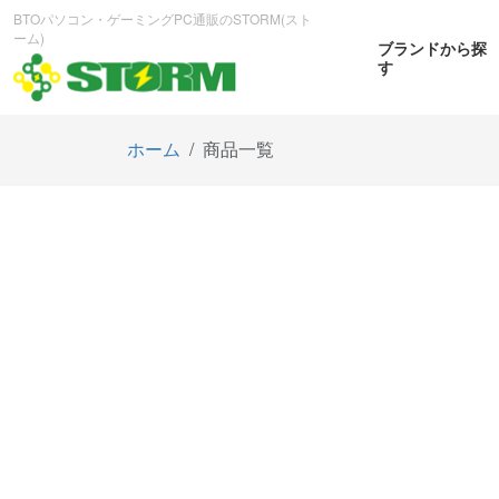
BTOパソコン・ゲーミングPC通販のSTORM(スト
ーム)
ブランドから探
す
ホーム
商品一覧
CPUから探す
GPUから探す
大画
ゲーミングPC
曲面OL
商品をみる
商