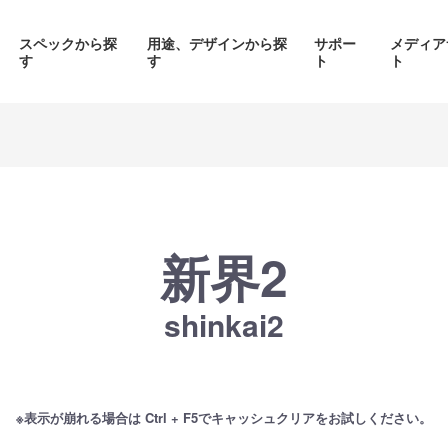
スペックから探
用途、デザインから探
サポー
メディア
す
す
ト
ト
価格帯から探す
製品シリーズから探す
新界2
shinkai2
面液晶、
背面コネク
ED簡易水冷搭載
ピラーレスケース採用PC
搭載P
PC
品をみる
商品をみる
商品を
※表示が崩れる場合は Ctrl + F5でキャッシュクリアをお試しください。