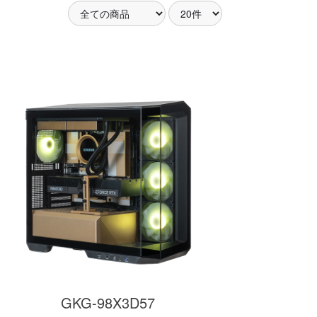
アした
MSI共同開発のPROJECT
MSI」認証
ZERO 背面コネクタマザー
ードする
ボードと2.8型液晶簡易水冷
搭載。
が、パソコン内部の美しさ
を際立たせます。
細
商品詳細
GKG-98X3D57