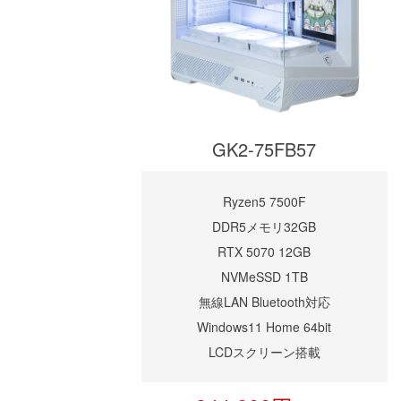
GK2-75FB57
Ryzen5 7500F
DDR5メモリ32GB
RTX 5070 12GB
NVMeSSD 1TB
無線LAN Bluetooth対応
Windows11 Home 64bit
LCDスクリーン搭載