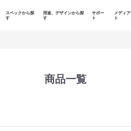
スペックから探
用途、デザインから探
サポー
メディア
す
す
ト
ト
価格帯から探す
製品シリーズから探す
商品一覧
面液晶、
背面コネク
ED簡易水冷搭載
ピラーレスケース採用PC
搭載P
PC
品をみる
商品をみる
商品を