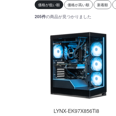
初心者の方、「どのPCを選
360mm
価格が低い順
価格が高い順
新着順
べばいいかわからない」そ
OLEDを
んな方にこそ選んでほし
ドモデル
い、エントリーモデルで
能を兼ね
205件
の商品が見つかりました
す。
が、至高
す。
商品詳細
LYNX-EK97X856Ti8