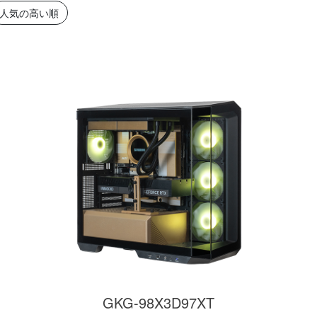
簡易水冷と曲面
270°強化ガラスに黒パーツ
厳格な基準をクリ
人気の高い順
搭載したハイエン
が鮮やかに映え、液晶簡易
「Powered By 
。美しさと冷却性
水冷とラインLEDが重厚な
モデル。世界をリ
備えた「流界2」
高級感を放ちます。
MSIの最新パーツ
の空間を演出しま
商品詳細
商品詳細
商品詳
270°パノラマビューが魅せ
る コストパフォーマンスに
GKG-98X3D97XT
優れたモデル