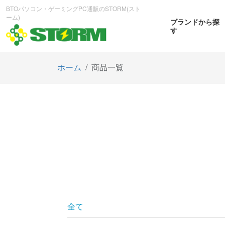
BTOパソコン・ゲーミングPC通販のSTORM(スト
ーム)
ブランドから探
す
ホーム
商品一覧
CPUから探す
GPUから探す
大画
ゲーミングPC
曲面OL
商品をみる
商
全て