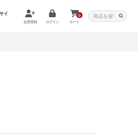
サイ
0
会員登録
ログイン
カート
メモリから探す
クーラーから探す
タパーツ
特価PC
C
みる
商品をみる